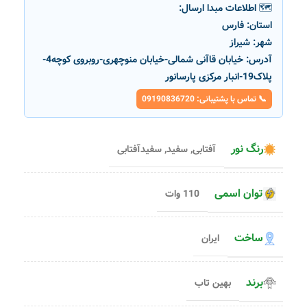
🗺️ اطلاعات مبدا ارسال:
استان:
فارس
شهر:
شیراز
آدرس:
خیابان قاآنی شمالی-خیابان منوچهری-روبروی کوچه4-
پلاک19-انبار مرکزی پارسانور
📞 تماس با پشتیبانی: 09190836720
رنگ نور
آفتابی
,
سفید
,
سفیدآفتابی
توان اسمی
110 وات
ساخت
ایران
برند
بهین تاب