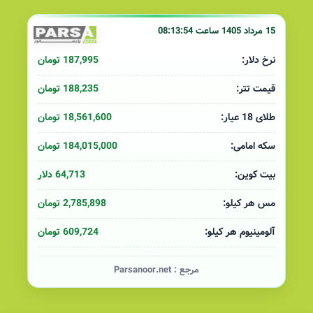
15 مرداد 1405 ساعت 08:13:54
187,995 تومان
نرخ دلار:
188,235 تومان
قیمت تتر:
18,561,600 تومان
طلای 18 عیار:
184,015,000 تومان
سکه امامی:
64,713 دلار
بیت کوین:
2,785,898 تومان
مس هر کیلو:
609,724 تومان
آلومینیوم هر کیلو:
مرجع :
Parsanoor.net