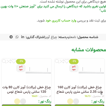
هیچ دیدگاهی برای این محصول نوشته نشده است.
اولین نفری باشید که دیدگاهی را ارسال می کنید برای “آویز صنعتی ۱۱۰ وات بهین
تاب”
برای ثبت نقد و بررسی
وارد حساب کاربری خود
شوید.
شناسه محصول:
نامعلوم
دسته:
چراغ آویز
اشتراک گذاری:
محصولات مشابه
-5%
-5%
نامو
نامو
جود
جود
چراغ خطی (براکت) آویز کارن 160
چراغ خطی (براکت) آویز کارن 80 وات
وات 2.35 سانتی متری پارس شعاع
120 سانتی پارس شعاع توس
توس
کد محصول :
9673
کد محصول :
9669
رنگ نور
رنگ نور