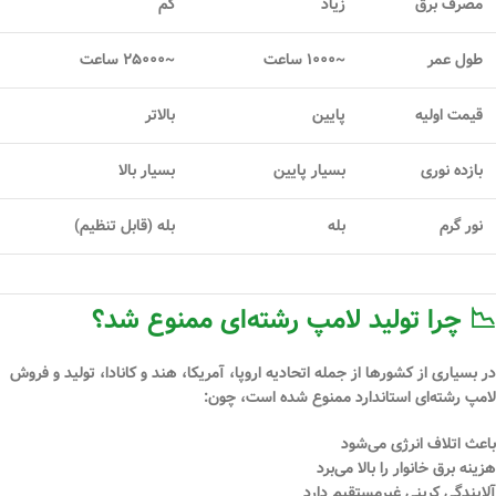
مصرف برق
زیاد
کم
طول عمر
~۱۰۰۰ ساعت
~۲۵۰۰۰ ساعت
قیمت اولیه
پایین
بالاتر
بازده نوری
بسیار پایین
بسیار بالا
نور گرم
بله
بله (قابل تنظیم)
📉 چرا تولید لامپ رشته‌ای ممنوع شد؟
در بسیاری از کشورها از جمله اتحادیه اروپا، آمریکا، هند و کانادا،
تولید و فروش
لامپ رشته‌ای استاندارد ممنوع شده است
، چون:
باعث اتلاف انرژی می‌شود
هزینه برق خانوار را بالا می‌برد
آلایندگی کربنی غیرمستقیم دارد