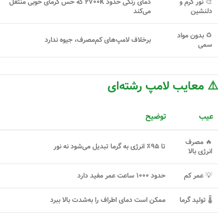
🎨 نور گرم و
دمای رنگی حدود ۲۷۰۰K که حس گرمای خوبی منتقل
دلنشین
می‌کند
♻️ بدون مواد
برخلاف لامپ‌های کم‌مصرف، جیوه ندارد
سمی
⚠️ معایب لامپ رشته‌ای
عیب
توضیح
🔥 مصرف
تا
۹۵٪ انرژی
به گرما تبدیل می‌شود نه نور
انرژی بالا
💡 عمر کم
حدود
۱۰۰۰ ساعت
عمر مفید دارد
🌡 تولید گرما
ممکن است دمای اطراف را به‌شدت بالا ببرد