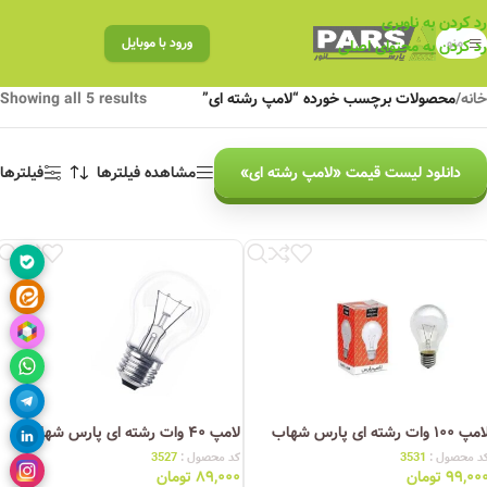
رد کردن به ناوبری
منو
ورود با موبایل
رد کردن به محتوای اصلی
خانه
/
محصولات برچسب خورده “لامپ رشته ای”
Showing all 5 results
دانلود لیست قیمت «لامپ رشته ای»
مشاهده فیلترها
فیلترها
مپ ۱۰۰ وات رشته ای پارس شهاب
لامپ ۴۰ وات رشته ای پارس شهاب
د محصول :
3531
کد محصول :
3527
۹۹,۰۰
تومان
۸۹,۰۰۰
تومان