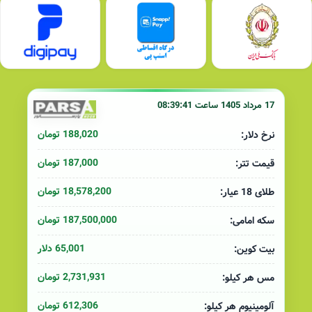
17 مرداد 1405 ساعت 08:39:41
188,020 تومان
نرخ دلار:
187,000 تومان
قیمت تتر:
18,578,200 تومان
طلای 18 عیار:
187,500,000 تومان
سکه امامی:
65,001 دلار
بیت کوین:
2,731,931 تومان
مس هر کیلو:
612,306 تومان
آلومینیوم هر کیلو: