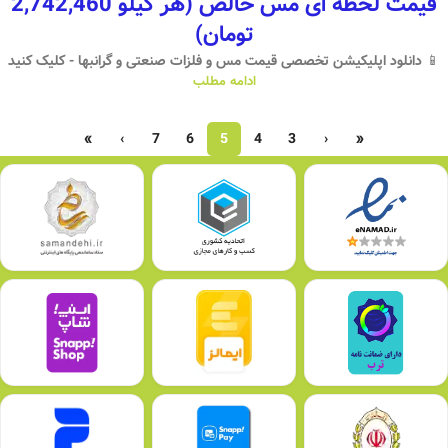
قیمت لحظه ای مس خالص (هر کیلو 2,742,460
تومان)
📱 دانلود اپلیکیشن تخصصی قیمت مس و فلزات صنعتی و گرانبها - کلیک کنید
ادامه مطلب
»
›
7
6
5
4
3
‹
«