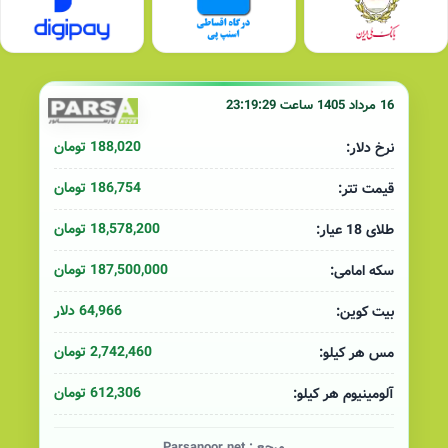
16 مرداد 1405 ساعت 23:19:29
188,020 تومان
نرخ دلار:
186,754 تومان
قیمت تتر:
18,578,200 تومان
طلای 18 عیار:
187,500,000 تومان
سکه امامی:
64,966 دلار
بیت کوین:
2,742,460 تومان
مس هر کیلو:
612,306 تومان
آلومینیوم هر کیلو:
مرجع :
Parsanoor.net