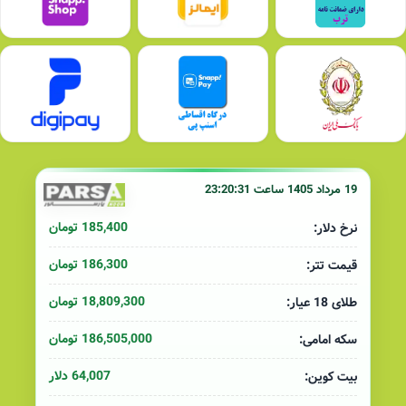
19 مرداد 1405 ساعت 23:20:31
185,400 تومان
نرخ دلار:
186,300 تومان
قیمت تتر:
18,809,300 تومان
طلای 18 عیار:
186,505,000 تومان
سکه امامی:
64,007 دلار
بیت کوین: