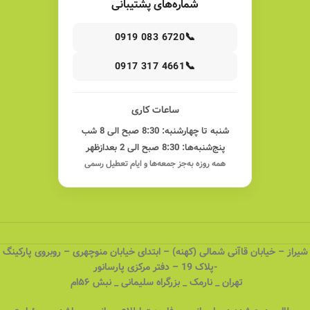
شماره‌های پشتیبانی
📞
0919 083 6720
📞
0917 317 4661
ساعات کاری
شنبه تا چهارشنبه: 8:30 صبح الی 8 شب
پنج‌شنبه‌ها: 8:30 صبح الی 2 بعدازظهر
همه روزه به‌جز جمعه‌ها و ایام تعطیل رسمی
شیراز – خیابان قاآنی شمالی (کهنه) – ابتدای خیابان منوچهری – روبروی پارکینگ
-پلاک 19 – دفتر مرکزی پارسانور
تهران _ نارمک _ بزرگراه سلیمانی _ نبش ۵۶ام