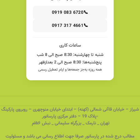
📞
0919 083 6720
📞
0917 317 4661
ساعات کاری
شنبه تا چهارشنبه: 8:30 صبح الی 8 شب
پنج‌شنبه‌ها: 8:30 صبح الی 2 بعدازظهر
همه روزه به‌جز جمعه‌ها و ایام تعطیل رسمی
شیراز – خیابان قاآنی شمالی (کهنه) – ابتدای خیابان منوچهری – روبروی پارکینگ
-پلاک 19 – دفتر مرکزی پارسانور
تهران _ نارمک _ بزرگراه سلیمانی _ نبش ۵۶ام
مطالب درج شده در پارسانور صرفا جهت اطلاع رسانی می باشد و مسئولیت