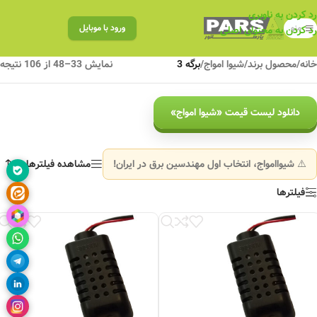
رد کردن به ناوبری
منو
ورود با موبایل
رد کردن به محتوای اصلی
خانه
/
محصول برند
/
شیوا امواج
/
برگه 3
نمایش 33–48 از 106 نتیجه
دانلود لیست قیمت «شیوا امواج»
⚠️ شیواامواج، انتخاب اول مهندسین برق در ایران!
مشاهده فیلترها
فیلترها