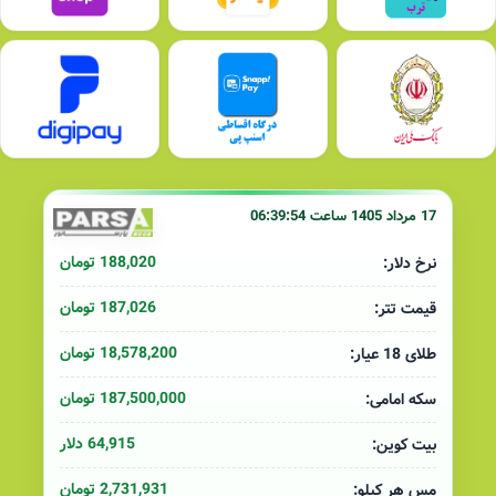
17 مرداد 1405 ساعت 06:39:54
188,020 تومان
نرخ دلار:
187,026 تومان
قیمت تتر:
18,578,200 تومان
طلای 18 عیار:
187,500,000 تومان
سکه امامی:
64,915 دلار
بیت کوین:
2,731,931 تومان
مس هر کیلو: