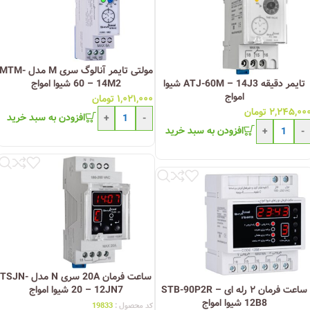
مولتی تایمر آنالوگ سری M مدل MTM
تایمر دقیقه ATJ-60M – 14J3 شیوا
60 – 14M2 شیوا امواج
امواج
۱,۰۲۱,۰۰۰
تومان
۲,۲۴۵,۰۰
تومان
افزودن به سبد خرید
+
-
افزودن به سبد خرید
+
-
ساعت فرمان 20A سری N مدل TSJN-
ساعت فرمان ۲ رله ای STB-90P2R –
20 – 12JN7 شیوا امواج
12B8 شیوا امواج
کد محصول :
19833