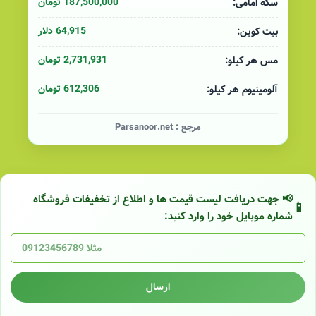
187,500,000 تومان
سکه امامی:
64,915 دلار
بیت کوین:
2,731,931 تومان
مس هر کیلو:
612,306 تومان
آلومینیوم هر کیلو:
مرجع :
Parsanoor.net
📢 جهت دریافت لیست قیمت ها و اطلاع از تخفیفات فروشگاه
شماره موبایل خود را وارد کنید:
ارسال