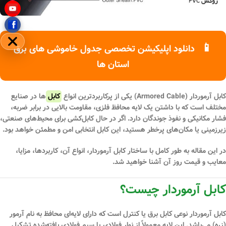
مخفی
📱
دانلود اپلیکیشن تخصصی جدول خاموشی های برق
استان ها
کابل آرموردار (Armored Cable)
یکی از پرکاربردترین انواع
کابل
‌ها در صنایع
مختلف است که با داشتن یک لایه محافظ فلزی، مقاومت بالایی در برابر ضربه،
فشار مکانیکی و نفوذ جوندگان دارد. اگر در حال کابل‌کشی برای محیط‌های صنعتی،
زیرزمینی یا مکان‌های پرخطر هستید، این کابل انتخابی امن و مطمئن خواهد بود.
در این مقاله به طور کامل با ساختار کابل آرموردار، انواع آن، کاربردها، مزایا،
معایب و قیمت روز آن آشنا خواهید شد.
کابل آرموردار چیست؟
کابل آرموردار نوعی کابل برق یا کنترل است که دارای لایه‌ای محافظ به نام
آرمور
(زره)
می‌باشد. این لایه معمولاً از نوار فولادی یا سیم فولادی بافته‌شده تشکیل