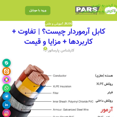
رد کردن به ناوبری
منو
ورود با موبایل
رد کردن به محتوای اصلی
BLOG
,
آموزشی و علمی
کابل آرموردار چیست؟ | تفاوت +
کاربردها + مزایا و قیمت
0
کارشناس پارسانور