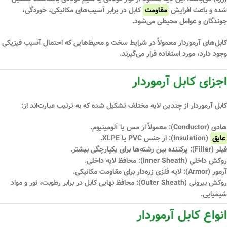
شده و باعث افزایش
مقاومت
کابل در برابر آسیب‌های مکانیکی، خوردگی،
جوندگان و عوامل محیطی می‌شود.
کابل‌های آرموردار معمولاً در شرایط سخت و محیط‌هایی که احتمال آسیب فیزیکی
وجود دارد، مورد استفاده قرار می‌گیرند.
اجزای کابل آرموردار
کابل آرموردار از چندین لایه مختلف تشکیل شده که به ترتیب عبارت‌اند از:
هادی (Conductor):
معمولاً از مس یا آلومینیوم.
عایق
(Insulation):
از جنس PVC یا XLPE.
فیلر (Filler):
پرکننده بین رشته‌ها برای یکپارچگی بیشتر.
روکش داخلی (Inner Sheath):
محافظ لایه داخلی.
آرمور (Armor):
لایه فلزی زره‌دار برای مقاومت مکانیکی.
روکش بیرونی (Outer Sheath):
محافظ نهایی کابل در برابر رطوبت، نور و مواد
شیمیایی.
انواع کابل آرموردار