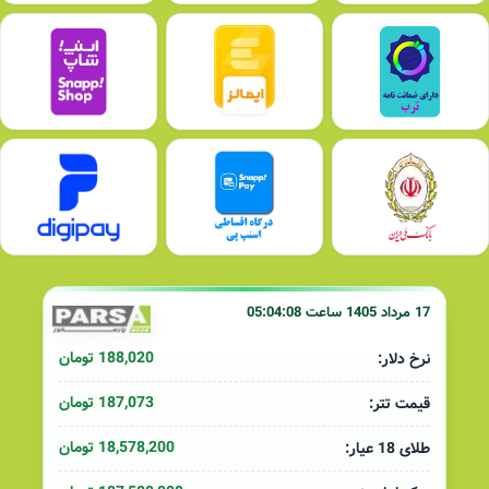
17 مرداد 1405 ساعت 05:04:08
188,020 تومان
نرخ دلار:
187,073 تومان
قیمت تتر:
18,578,200 تومان
طلای 18 عیار: