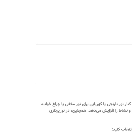
 زرد گرم (Warm White) برای روشنایی اصلی، در کنار نور نارنجی یا کهربایی برای نور مخفی یا چراغ خواب،
لق کند. در اتاق نوجوانان، ترکیب نورهای آبی کم‌رنگ، صورتی ملایم یا بنفش کمرنگ با قابلیت تغییر رنگ (RGB) حس تنوع و نشاط را افزایش می‌دهد. همچنین، در نورپردازی
انتخاب کنید: