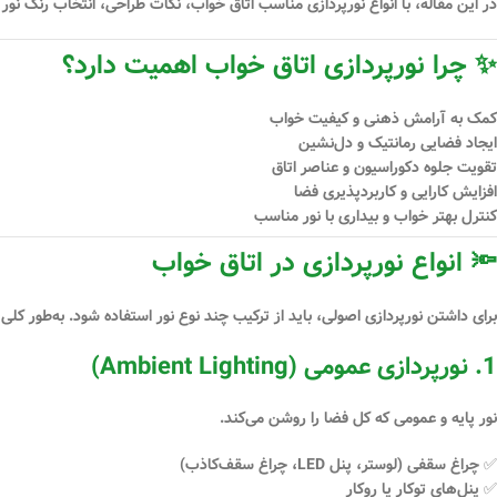
در این مقاله، با انواع نورپردازی مناسب اتاق خواب، نکات طراحی، انتخاب رنگ نور
✨ چرا نورپردازی اتاق خواب اهمیت دارد؟
کمک به
آرامش ذهنی
و کیفیت خواب
ایجاد
فضایی رمانتیک
و دل‌نشین
تقویت جلوه دکوراسیون و عناصر اتاق
افزایش
کارایی و کاربردپذیری
فضا
کنترل بهتر خواب و بیداری با نور مناسب
🔦 انواع نورپردازی در اتاق خواب
برای داشتن نورپردازی اصولی، باید از ترکیب چند نوع نور استفاده شود. به‌طور کل
1. نورپردازی عمومی (Ambient Lighting)
نور پایه و عمومی که کل فضا را روشن می‌کند.
✅ چراغ سقفی (لوستر، پنل LED، چراغ سقف‌کاذب)
✅ پنل‌های توکار یا روکار