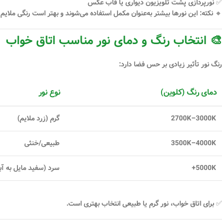
✅ نورپردازی پشت تلویزیون دیواری یا قاب عکس
🔸
نکته:
این نورها بیشتر به‌عنوان مکمل استفاده می‌شوند و بهتر است رنگی ملایم
🎨 انتخاب رنگ و دمای نور مناسب اتاق خواب
رنگ نور تأثیر زیادی بر حس فضا دارد:
دمای رنگ (کلوین)
نوع نور
2700K–3000K
گرم (زرد ملایم)
3500K–4000K
طبیعی/خنثی
5000K+
سرد (سفید مایل به آب
✅ برای اتاق خواب،
نور گرم یا طبیعی
انتخاب بهتری است.