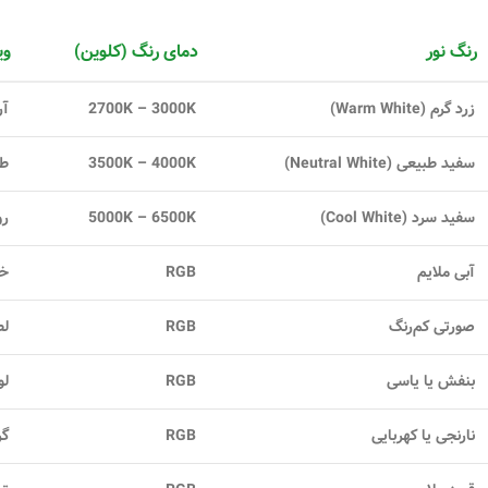
رنگ نور
دمای رنگ (کلوین)
وی
زرد گرم (Warm White)
2700K – 3000K
آر
سفید طبیعی (Neutral White)
3500K – 4000K
طب
سفید سرد (Cool White)
5000K – 6500K
رو
آبی ملایم
RGB
خن
صورتی کم‌رنگ
RGB
لط
بنفش یا یاسی
RGB
لو
نارنجی یا کهربایی
RGB
گر