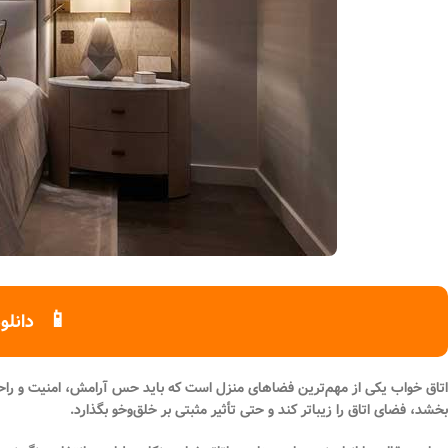
چراغ خیابانی
چراغ محوطه
چراغ سقفی (هالوژن)
چراغ تونلی-آسانسوری
چراغ جت لایت
چراغ چشمی (پارکتی)
📱
دانلو
اتاق خواب یکی از مهم‌ترین فضاهای منزل است که باید حس آرامش، امنیت و راحتی 
بخشد، فضای اتاق را زیباتر کند و حتی تأثیر مثبتی بر خلق‌وخو بگذارد.