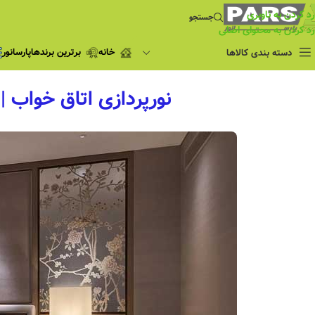
رد کردن به ناوبری
جستجو
رد کردن به محتوای اصلی
خانه
برترین برندها
پارسانور
دسته بندی کالاها
فروش ویژه
نورپردازی اتاق خواب |
چراغ مطالعه
فروش ویژه
چراغ اضطراری و
شارژی
لامپ
ریسه شلنگی و لاین نوری
پروژکتور و نورافکن
چراغ
چراغ خطی
چراغ توکار
چراغ آویز
چراغ استادیومی