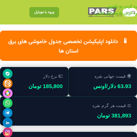
رد کردن به ناوبری
منو
ورود با موبایل
رد کردن به محتوای اصلی
📱
دانلود اپلیکیشن تخصصی جدول خاموشی های برق
استان ها
🌍 قیمت جهانی نقره
💵 نرخ دلار
63.93 دلار/اونس
185,800 تومان
⚖️ قیمت هر گرم نقره
381,893 تومان