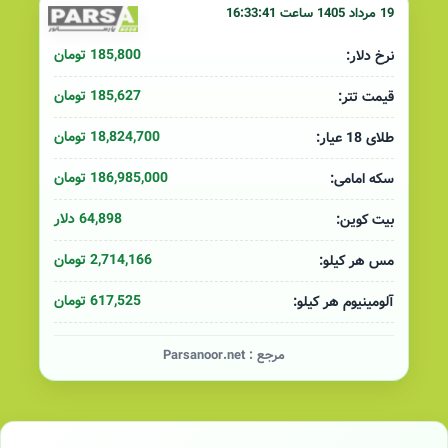
19 مرداد 1405 ساعت 16:33:41
185,800 تومان
نرخ دلار:
185,627 تومان
قیمت تتر:
18,824,700 تومان
طلای 18 عیار:
186,985,000 تومان
سکه امامی:
64,898 دلار
بیت کوین:
2,714,166 تومان
مس هر کیلو:
617,525 تومان
آلومینیوم هر کیلو:
مرجع :
Parsanoor.net