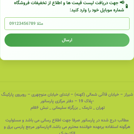
📢 جهت دریافت لیست قیمت ها و اطلاع از تخفیفات فروشگاه
شماره موبایل خود را وارد کنید:
ارسال
شیراز – خیابان قاآنی شمالی (کهنه) – ابتدای خیابان منوچهری – روبروی پارکینگ
-پلاک 19 – دفتر مرکزی پارسانور
تهران _ نارمک _ بزرگراه سلیمانی _ نبش ۵۶ام
مطالب درج شده در پارسانور صرفا جهت اطلاع رسانی می باشد و مسئولیت
هرگونه استفاده برعهده خواننده محترم می باشد.#پارسانور مرجع پارسی برق و
الکترونیک