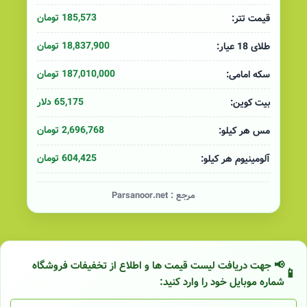
185,573 تومان
قیمت تتر:
18,837,900 تومان
طلای 18 عیار:
187,010,000 تومان
سکه امامی:
65,175 دلار
بیت کوین:
2,696,768 تومان
مس هر کیلو:
604,425 تومان
آلومینیوم هر کیلو:
مرجع :
Parsanoor.net
📢 جهت دریافت لیست قیمت ها و اطلاع از تخفیفات فروشگاه
شماره موبایل خود را وارد کنید: