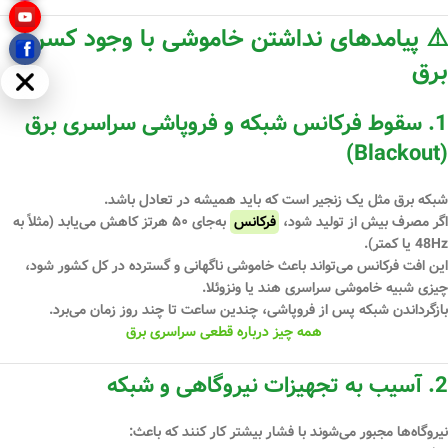
⚠️ پیامدهای نداشتن خاموشی با وجود کسری
برق
مخفی
1.
سقوط فرکانس شبکه و فروپاشی سراسری برق
(Blackout)
شبکه برق مثل یک زنجیر است که باید همیشه در تعادل باشد.
اگر مصرف بیش از تولید شود،
فرکانس
به‌جای ۵۰ هرتز کاهش می‌یابد (مثلاً به
48Hz یا کمتر).
این افت فرکانس می‌تواند باعث
خاموشی ناگهانی و گسترده در کل کشور
شود،
چیزی شبیه
خاموشی سراسری هند یا ونزوئلا
.
بازگرداندن شبکه پس از فروپاشی،
چندین ساعت تا چند روز زمان می‌برد
.
همه چیز درباره قطعی سراسری برق
2.
آسیب به تجهیزات نیروگاهی و شبکه
نیروگاه‌ها مجبور می‌شوند با فشار بیشتر کار کنند که باعث: