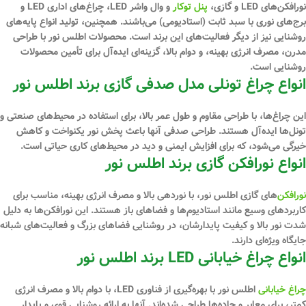
نورافکن‌های LED و گازی،
پنل توکار
و وال واشر LED، چراغ‌های اداری LED و
برج‌های نوری با سبد ثابت (استادیومی) می‌باشند. همچنین، تولید انواع پایه‌های
روشنایی نیز از دیگر فعالیت‌های این برند است. محصولات اطلس نور با طراحی
مدرن، مصرف انرژی بهینه، و دوام بالا، گزینه‌ای ایده‌آل برای تأمین محصولات
روشنایی است.
انواع چراغ تونلی مدل صدفی گازی برند اطلس نور
این چراغ‌ها، با طراحی مقاوم و طول عمر بالا، برای استفاده در محیط‌های صنعتی و
تونل‌ها ایده‌آل هستند. طراحی صدفی آنها باعث پخش نور یکنواخت و کاهش
خیرگی می‌شود، که برای افزایش ایمنی و دید در محیط‌های کاری حیاتی است.
انواع نورافکن گازی برند اطلس نور
نورافکن‌
های گازی اطلس نور، با نوردهی بالا و مصرف انرژی بهینه، مناسب برای
کاربردهای وسیع مانند استادیوم‌ها و فضاهای باز هستند. این نورافکن‌ها به دلیل
شدت نور بالا و کیفیت پایدارشان، در روشنایی فضاهای بزرگ و فعالیت‌های شبانه
جایگاه ویژه‌ای دارند.
انواع چراغ خیابانی LED برند اطلس نور
چراغ‌ خیابانی
اطلس نور با بهره‌گیری از فناوری LED، با دوام بالا و مصرف انرژی
کمتر، برای معابر و جاده‌ها طراحی شده‌اند. آنها به ارائه روشنایی قوی و پایدار