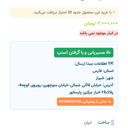
⭐ با خرید این محصول حدود
20
امتیاز دریافت می‌کنید.
۲,۰۰۰,۰۰۰
تومان
در انبار موجود نمی باشد
🛵 مسیریابی و یا گرفتن اسنپ
🗺️ اطلاعات مبدا ارسال:
استان:
فارس
شهر:
شیراز
آدرس:
خیابان قاآنی شمالی-خیابان منوچهری-روبروی کوچه4-
پلاک19-انبار مرکزی پارسانور
📞 تماس با پشتیبانی: 09190836720
ساخت
ایران