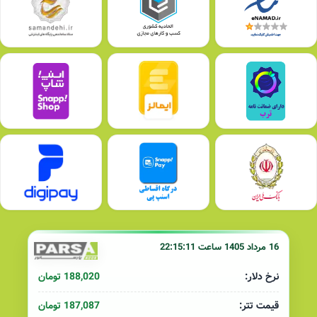
16 مرداد 1405 ساعت 22:15:11
188,020 تومان
نرخ دلار:
187,087 تومان
قیمت تتر: