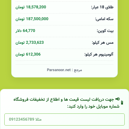
18,578,200 تومان
طلای 18 عیار:
187,500,000 تومان
سکه امامی:
64,770 دلار
بیت کوین:
2,733,623 تومان
مس هر کیلو:
612,306 تومان
آلومینیوم هر کیلو:
مرجع :
Parsanoor.net
📢 جهت دریافت لیست قیمت ها و اطلاع از تخفیفات فروشگاه
شماره موبایل خود را وارد کنید: