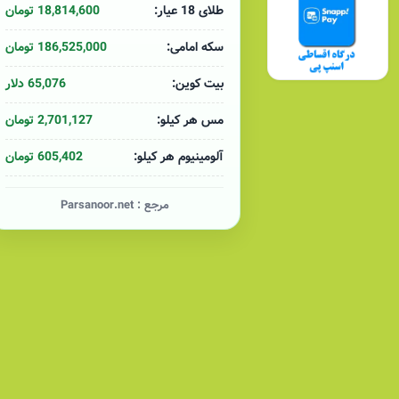
18,814,600 تومان
طلای 18 عیار:
186,525,000 تومان
سکه امامی:
65,076 دلار
بیت کوین:
2,701,127 تومان
مس هر کیلو:
605,402 تومان
آلومینیوم هر کیلو:
مرجع :
Parsanoor.net