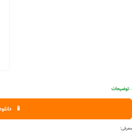
توضیحات
📱
دانلود
معرفی: