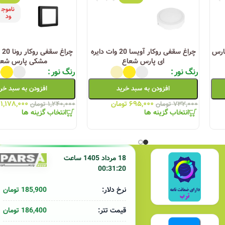
ناموج
ود
یی با درصد رطوبت بالا (استخرها و سرویس های بهداشتی و … ) بنا به سفارش
تین ۱۲وات پارس
چراغ سقفی روکار آویسا 20 وات دایره
ای پارس شعاع
مشکی پارس شعا
رنگ نور
رنگ نور
افزودن به سبد خرید
افزودن به سبد خر
۶۹۵,۰۰۰
تومان
۱,۱۷۸,۰۰۰
۷۳۲,۰۰۰
تومان
۱,۲۴۰,۰۰۰
تومان
انتخاب گزینه ها
انتخاب گزینه ها
18 مرداد 1405 ساعت
00:31:20
185,900 تومان
نرخ دلار:
186,400 تومان
قیمت تتر: