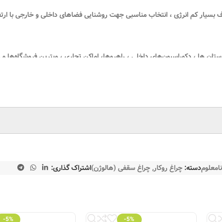
کم انرژی ، انتخاب مناسبی جهت روشنایی فضاهای داخلی و خارجی با ارتفاع سقف 5/2 تا 
ان ها ، دکوراسیون‌های داخلی ، راهرو‌ها، اماکن تجاری ، ویترین فروشگاه‌ها و 
ینیوم ریخته گری تحت فشار(دایکست) با پوشش رنگ پودری به شیوه الکترواستا
نامعلوم
دسته:
چراغ روکار
,
چراغ سقفی (هالوژن)
اشتراک گذاری:
-5%
-5%