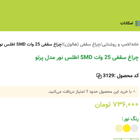
امکانات
خانه
/
لامپ و روشنایی
/
چراغ سقفی (هالوژن)
/
چراغ سقفی 25 وات SMD اطلس نور مدل پرتو
چراغ سقفی 25 وات SMD اطلس نور مدل پرتو
کد محصول :
3129
⭐ با خرید این محصول حدود
7
امتیاز دریافت می‌کنید.
۷۳۶,۰۰۰
تومان
رنگ نور