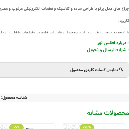
چراغ های مدل پرتو با طراحی ساده و کلاسیک و قطعات الکترونیکی مرغوب و مصرف بسیار 
کاربرد :
با توجه به منحنی پخش نور این محصول ، قابل استفاده در فضاهای داخلی ، بیمارست
درباره اطلس نور
شرایط ارسال و تحویل
مشخصات:
-بدنه‌ی قسمت خارجی از جنس ورق آهن و بدنه‌ی قسمت داخلی چراغ از جنس آلوم
🔍 نمایش کلمات کلیدی محصول
-شیشه سکوریت استاندارد به ضخامت 5 میلی متر
-واشر آب‌بندی سیلیکونی مقاوم در برابر حرارت ، رطوبت و فشار
شناسه محصول:
-گیره نگهداره از جنس ورق گالوانیزه همراه با فنر فولادی آبکاری شده
محصولات مشابه
– درجه حفاظت IP65 برای قسمت نوری چراغ
-5%
-20%