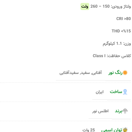
مدل پردیس
مدل پرتو
ولتاژ ورودی: 150 – 260
ولت
رنگ نور
رنگ نور
CRI >80
افزودن به سبد خرید
افزودن به سبد خری
۱,۲۵۰,۰۰۰
تومان
۱,۴۵۰,۰۰۰
تومان
THD <%15
انتخاب گزینه ها
انتخاب گزینه ها
وزن: 1.1 کیلوگرم
کلاس حفاظت: Class I
رنگ نور
آفتابی
,
سفید
,
سفیدآفتابی
ساخت
ایران
برند
اطلس نور
توان اسمی
25 وات