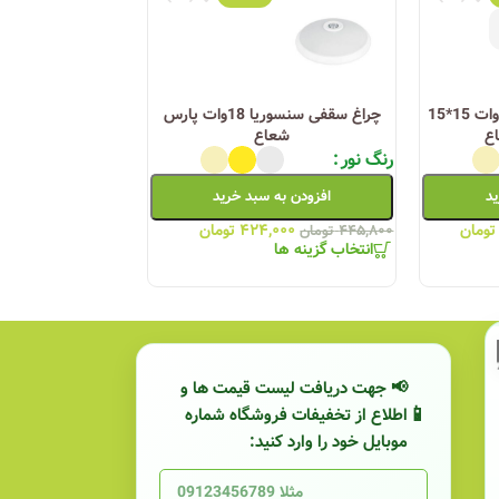
چراغ سقفی روکار رونا 20 وات 15*15
چراغ سقفی سنسوریا 18وات پارس
ع
شعاع
شع
رنگ نور
رنگ نور
ید
افزودن به سبد خرید
افزودن به
تومان
۴۲۴,۰۰۰
تومان
,۰۰۰
۴۴۵,۸۰۰
تومان
۹۰۳,۰۰۰
تومان
انتخاب گزینه ها
انتخاب گزینه ها
📢 جهت دریافت لیست قیمت ها و
اطلاع از تخفیفات فروشگاه شماره
موبایل خود را وارد کنید: