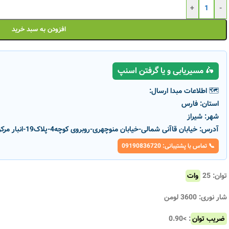
+
-
افزودن به سبد خرید
🛵 مسیریابی و یا گرفتن اسنپ
🗺️ اطلاعات مبدا ارسال:
استان:
فارس
شهر:
شیراز
آدرس:
خیابان قاآنی شمالی-خیابان منوچهری-روبروی کوچه4-پلاک19-انبار مرکزی پارسانور
📞 تماس با پشتیبانی: 09190836720
ناموج
ناموج
ود
ود
توان: 25
وات
شار نوری: 3600 لومن
ضریب توان
: >0.90
لس نور
چراغ سقفی 20 وات SMD اطلس نور
چر