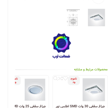
چراغ خیابانی
چراغ محوطه
چراغ سقفی (هالوژن)
چراغ تونلی-آسانسوری
چراغ جت لایت
چراغ چشمی (پارکتی)
محصولات مرتبط و مشابه
ناموج
ناموج
ود
ود
چراغ سقفی 30 وات SMD اطلس نور
چراغ سقفی 25 وات SMD اط