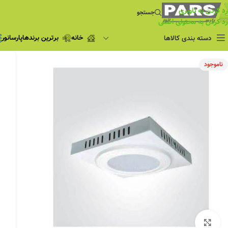
رد کردن به ناوبری
جستجو
رد کردن به محتوای اصلی
خانه
برترین برندها
پارسانور
دسته بندی کالاها
فروش ویژه
ناموجود
چراغ مطالعه
فروش ویژه
چراغ اضطراری و
شارژی
لامپ
ریسه شلنگی و لاین نوری
پروژکتور و نورافکن
چراغ
چراغ خطی
چراغ توکار
چراغ آویز
بزرگنمایی تصویر
چراغ استادیومی