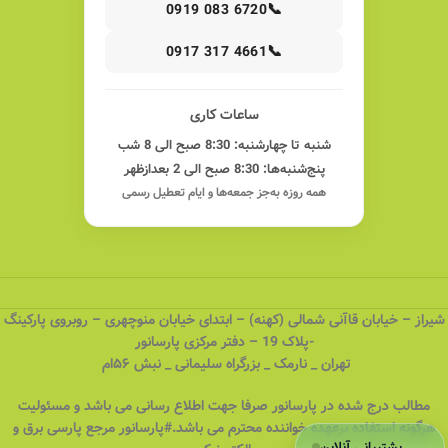
📞
0919 083 6720
📞
0917 317 4661
ساعات کاری
شنبه تا چهارشنبه: 8:30 صبح الی 8 شب
پنج‌شنبه‌ها: 8:30 صبح الی 2 بعدازظهر
همه روزه به‌جز جمعه‌ها و ایام تعطیل رسمی
شیراز – خیابان قاآنی شمالی (کهنه) – ابتدای خیابان منوچهری – روبروی پارکینگ
-پلاک 19 – دفتر مرکزی پارسانور
تهران _ نارمک _ بزرگراه سلیمانی _ نبش ۵۶ام
مطالب درج شده در پارسانور صرفا جهت اطلاع رسانی می باشد و مسئولیت
هرگونه استفاده برعهده خواننده محترم می باشد.#پارسانور مرجع پارسی برق و
پشتیبانی آنلاین