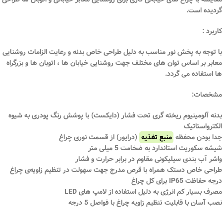
گردیده است.
کاربرد :
با توجه به پخش نور مناسب به دلیل طراحی خاص بدنه و رعایت الزامات روشنایی
معابر بر اساس توان های مختلف جهت روشنایی خیابان ‌ها ، اتوبان ها و بزرگراه
ها استفاده می گردد.
مشخصات:
بدنه آلومینیوم ریخته گری تحت فشار (دایکست) با پوشش رنگ پودری به شیوه
الکترواستاتیک
جدا بودن محفظه
منبع تغذیه
(درایور) از قسمت نوری چراغ
شیشه سکوریت استاندارد به ضخامت 5 میلی متر
واشر آب بندی سیلیکونی مقاوم در برابر حرارت و فشار
طراحی خاص دستک همراه با قرص مدرج جهت سهولت در تنظیم زاویه‌ی چراغ
درجه حفاظت IP65 برای کل چراغ
مصرف بسیار کم انرژی به دلیل استفاده از لامپ های LED
نصب آسان با قابلیت تنظیم زاویه چراغ با فواصل 5 درجه