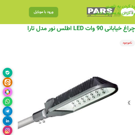
رد کردن به ناوبری
منو
ورود با موبایل
رد کردن به محتوای اصلی
چراغ خیابانی 90 وات LED اطلس نور مدل تارا
ناموجود