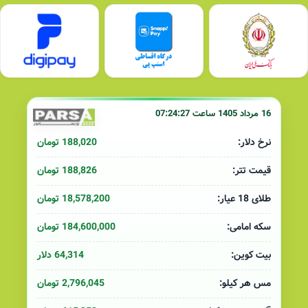
16 مرداد 1405 ساعت 07:24:27
188,020 تومان
نرخ دلار:
188,826 تومان
قیمت تتر:
18,578,200 تومان
طلای 18 عیار:
184,600,000 تومان
سکه امامی:
64,314 دلار
بیت کوین:
2,796,045 تومان
مس هر کیلو: