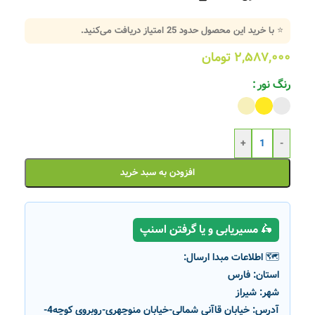
⭐ با خرید این محصول حدود
25
امتیاز دریافت می‌کنید.
۲,۵۸۷,۰۰۰
تومان
رنگ نور
+
-
افزودن به سبد خرید
🛵 مسیریابی و یا گرفتن اسنپ
🗺️ اطلاعات مبدا ارسال:
استان:
فارس
شهر:
شیراز
آدرس:
خیابان قاآنی شمالی-خیابان منوچهری-روبروی کوچه4-