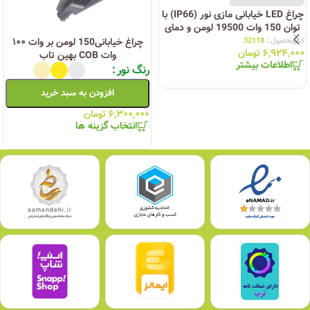
چراغ LED خيابانی مازی نور (IP66) با
توان 150 وات 19500 لومن و دمای
رنگ نور 3000 كلوين – بدنه طوسی
کد محصول :
32118
چراغ خیابانی150 لومن بر وات ۱۰۰
۶,۹۲۴,۰۰۰
تومان
-مدل
وات COB بهین تاب
اطلاعات بیشتر
رنگ نور
افزودن به سبد خرید
۶,۳۰۰,۰۰۰
تومان
انتخاب گزینه ها