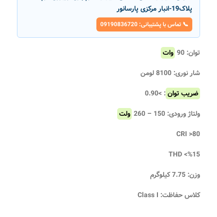
پلاک19-انبار مرکزی پارسانور
📞 تماس با پشتیبانی: 09190836720
توان: 90
وات
شار نوری: 8100 لومن
ضریب توان
: >0.90
ولتاژ ورودی: 150 – 260
ولت
CRI >80
THD <%15
وزن: 7.75 کیلوگرم
کلاس حفاظت: Class I