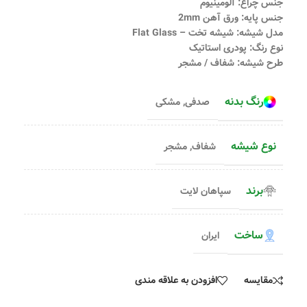
جنس چراغ: آلومینیوم
جنس پایه: ورق آهن 2mm
مدل شیشه: شیشه تخت – Flat Glass
نوع رنگ: پودری استاتیک
طرح شیشه: شفاف / مشجر
رنگ بدنه
صدفی
,
مشکی
نوع شیشه
شفاف
,
مشجر
برند
سپاهان لایت
ساخت
ایران
مقایسه
افزودن به علاقه مندی