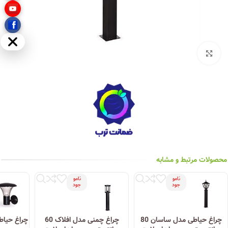
مخفی
بزرگنمایی تصویر
محصولات مرتبط و مشابه
نامو
نامو
جود
جود
چراغ حیاطی مدل ساسان 80
چراغ چمنی مدل افلاک 60
چراغ حیاط