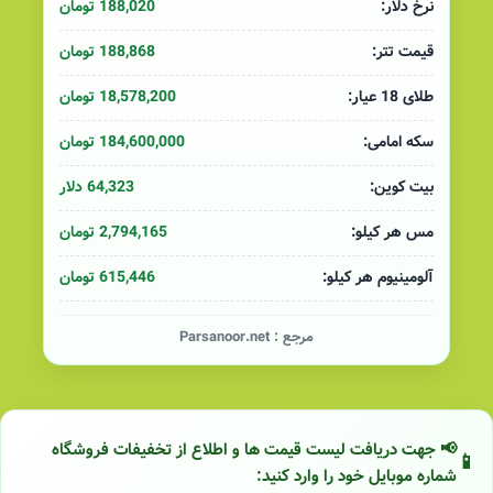
188,020 تومان
نرخ دلار:
188,868 تومان
قیمت تتر:
18,578,200 تومان
طلای 18 عیار:
184,600,000 تومان
سکه امامی:
64,323 دلار
بیت کوین:
2,794,165 تومان
مس هر کیلو:
615,446 تومان
آلومینیوم هر کیلو:
مرجع :
Parsanoor.net
📢 جهت دریافت لیست قیمت ها و اطلاع از تخفیفات فروشگاه
شماره موبایل خود را وارد کنید: