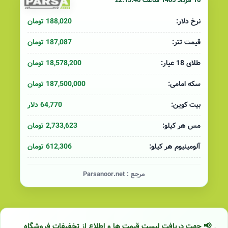
16 مرداد 1405 ساعت 22:13:40
188,020 تومان
نرخ دلار:
187,087 تومان
قیمت تتر:
18,578,200 تومان
طلای 18 عیار:
187,500,000 تومان
سکه امامی:
64,770 دلار
بیت کوین:
2,733,623 تومان
مس هر کیلو:
612,306 تومان
آلومینیوم هر کیلو:
مرجع :
Parsanoor.net
📢 جهت دریافت لیست قیمت ها و اطلاع از تخفیفات فروشگاه