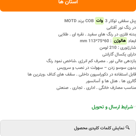
استان ها
پنل سقفی توکار 3
وات
COB برند MOTD
در رنگ نور آفتابی
بدنه فلزی در رنگ های سفید . نقره ای . طلایی
ابعاد
هالوژن
: 60*75*113 mm
شارژنوری : 210 لومن
دارای یکسال گارانتی
بازدهی عالی نور . مصرف کم انرژی .شاخص نمود رنگ
بدون سوسو زدن – سهولت در نصب و سرویس
قابل استفاده در دکوراسیون داخلی . سقف های کناف .ویترین ها
گالری ها . هتل ها و آسانسور
مناسب مصارف خانگی . اداری . تجاری . صنعتی
شرایط ارسال و تحویل
🔍 نمایش کلمات کلیدی محصول