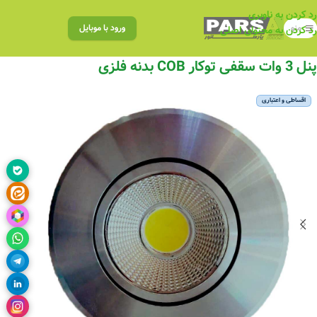
رد کردن به ناوبری
منو
ورود با موبایل
رد کردن به محتوای اصلی
پنل 3 وات سقفی توکار COB بدنه فلزی
اقساطی و اعتباری