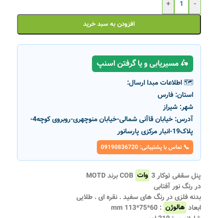
+
-
افزودن به سبد خرید
🛵 مسیریابی و یا گرفتن اسنپ
🗺️ اطلاعات مبدا ارسال:
استان:
فارس
شهر:
شیراز
آدرس:
خیابان قاآنی شمالی-خیابان منوچهری-روبروی کوچه4-
پلاک19-انبار مرکزی پارسانور
📞 تماس با پشتیبانی: 09190836720
پنل سقفی توکار 3
وات
COB برند MOTD
در رنگ نور آفتابی
بدنه فلزی در رنگ های سفید . نقره ای . طلایی
ابعاد
هالوژن
: 60*75*113 mm