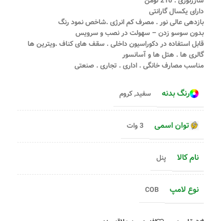
شارژنوری : 210 لومن
دارای یکسال گارانتی
بازدهی عالی نور . مصرف کم انرژی .شاخص نمود رنگ
بدون سوسو زدن – سهولت در نصب و سرویس
قابل استفاده در دکوراسیون داخلی . سقف های کناف .ویترین ها
گالری ها . هتل ها و آسانسور
مناسب مصارف خانگی . اداری . تجاری . صنعتی
رنگ بدنه
سفید
,
کروم
توان اسمی
3 وات
نام کالا
پنل
نوع لامپ
COB