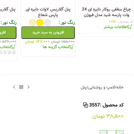
چراغ سقفی روکار دایره ای 24
پنل گلاریس ۷وات دایره ای
وات پارسه شید مدل فیوژن
پارس شعاع
رنگ نور
رنگ نور
کد محصول :
1155
اطلاعات بیشتر
افزودن به سبد خرید
افزو
۱۴۷,۰۰۰
تومان
۱۵۵,۰۰۰
تومان
۵۳۶,۰۰۰
ت
انتخاب گزینه ها
انتخاب 
خانه
/
لامپ و روشنایی
/
پنل
کد محصول :
3557
۳۸,۵۰۰
تومان