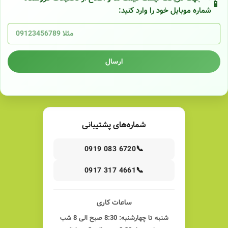
شماره موبایل خود را وارد کنید:
ارسال
شماره‌های پشتیبانی
📞
0919 083 6720
📞
0917 317 4661
ساعات کاری
شنبه تا چهارشنبه: 8:30 صبح الی 8 شب