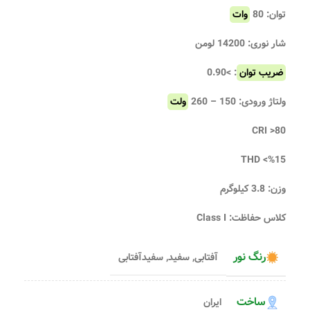
توان: 80
وات
شار نوری: 14200 لومن
ضریب توان
: >0.90
ولتاژ ورودی: 150 – 260
ولت
CRI >80
THD <%15
وزن: 3.8 کیلوگرم
کلاس حفاظت: Class I
رنگ نور
آفتابی
,
سفید
,
سفیدآفتابی
ساخت
ایران