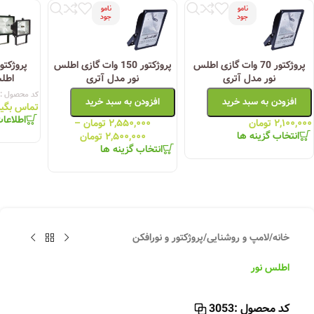
نامو
نامو
جود
جود
پروژکتور 70 وات گازی اطلس
پروژکتور 150 وات گازی اطلس
نور مدل آتری
نور مدل آتری
اطل
کد محصول :
افزودن به سبد خرید
افزودن به سبد خرید
تماس بگیر
اطلاعا
۲,۱۰۰,۰۰۰
تومان
۲,۵۵۰,۰۰۰
تومان
–
انتخاب گزینه ها
۲,۵۰۰,۰۰۰
تومان
انتخاب گزینه ها
خانه
/
لامپ و روشنایی
/
پروژکتور و نورافکن
اطلس نور
کد محصول :
3053