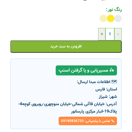
رنگ نور
+
-
افزودن به سبد خرید
🛵 مسیریابی و یا گرفتن اسنپ
🗺️ اطلاعات مبدا ارسال:
استان:
فارس
شهر:
شیراز
آدرس:
خیابان قاآنی شمالی-خیابان منوچهری-روبروی کوچه4-
پلاک19-انبار مرکزی پارسانور
📞 تماس با پشتیبانی: 09190836720