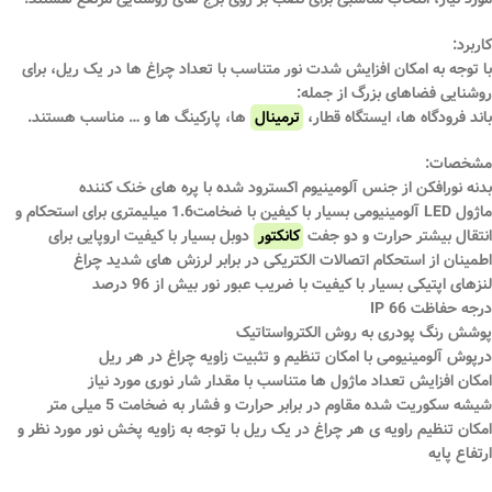
کاربرد:
با توجه به امکان افزایش شدت نور متناسب با تعداد چراغ ها در یک ریل، برای
روشنایی فضاهای بزرگ از جمله:
باند فرودگاه ها، ایستگاه قطار،
ترمینال
ها، پارکینگ ها و … مناسب هستند.
مشخصات:
بدنه نورافکن از جنس آلومینیوم اکسترود شده با پره های خنک کننده
ماژول LED آلومینیومی بسیار با کیفین با ضخامت1.6 میلیمتری برای استحکام و
انتقال بیشتر حرارت و دو جفت
کانکتور
دوبل بسیار با کیفیت اروپایی برای
اطمینان از استحکام اتصالات الکتریکی در برابر لرزش های شدید چراغ
لنزهای اپتیکی بسیار با کیفیت با ضریب عبور نور بیش از 96 درصد
درجه حفاظت IP 66
پوشش رنگ پودری به روش الکترواستاتیک
درپوش آلومینیومی با امکان تنظیم و تثبیت زاویه چراغ در هر ریل
امکان افزایش تعداد ماژول ها متناسب با مقدار شار نوری مورد نیاز
شیشه سکوریت شده مقاوم در برابر حرارت و فشار به ضخامت 5 میلی متر
امکان تنظیم راویه ی هر چراغ در یک ریل با توجه به زاویه پخش نور مورد نظر و
ارتفاع پایه