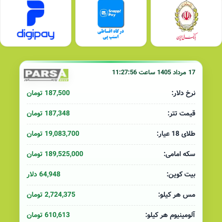
17 مرداد 1405 ساعت 11:27:56
187,500 تومان
نرخ دلار:
187,348 تومان
قیمت تتر:
19,083,700 تومان
طلای 18 عیار:
189,525,000 تومان
سکه امامی:
64,948 دلار
بیت کوین:
2,724,375 تومان
مس هر کیلو:
610,613 تومان
آلومینیوم هر کیلو: