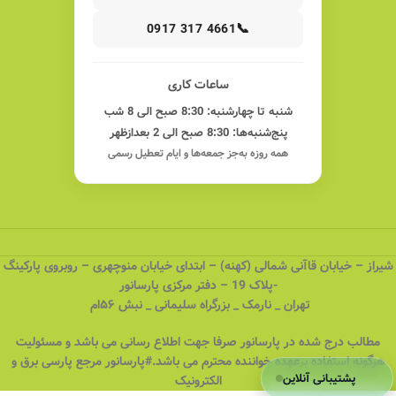
📞
0917 317 4661
ساعات کاری
شنبه تا چهارشنبه: 8:30 صبح الی 8 شب
پنج‌شنبه‌ها: 8:30 صبح الی 2 بعدازظهر
همه روزه به‌جز جمعه‌ها و ایام تعطیل رسمی
شیراز – خیابان قاآنی شمالی (کهنه) – ابتدای خیابان منوچهری – روبروی پارکینگ
-پلاک 19 – دفتر مرکزی پارسانور
تهران _ نارمک _ بزرگراه سلیمانی _ نبش ۵۶ام
مطالب درج شده در پارسانور صرفا جهت اطلاع رسانی می باشد و مسئولیت
هرگونه استفاده برعهده خواننده محترم می باشد.#پارسانور مرجع پارسی برق و
پشتیبانی آنلاین
الکترونیک