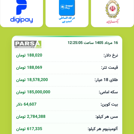
16 مرداد 1405 ساعت 12:25:05
188,020 تومان
نرخ دلار:
188,069 تومان
قیمت تتر:
18,578,200 تومان
طلای 18 عیار:
185,000,000 تومان
سکه امامی:
64,607 دلار
بیت کوین:
2,784,388 تومان
مس هر کیلو:
617,335 تومان
آلومینیوم هر کیلو: