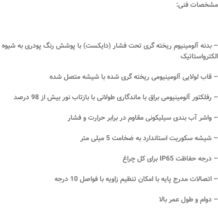
مشخصات فنی:
– بدنه آلومینیوم ریخته گری تحت فشار (دایکست) با پوشش رنگ پودری به شیوه
الکترواستاتیک
– قاب لولایی آلومینیومی ریخته گری شده با شیشه متصل شده
– رفلکتور آلومینیومی براق با ماندگاری طولانی با بازتاب نور بیش از 98 درصد
– واشر آب بندی سیلیکونی مقاوم در برابر حرارت و فشار
– شیشه سکوریت استاندارد به ضخامت 5 میلی متر
– درجه حفاظت IP65 برای کل چراغ
– اتصالات مدرج پایه با امکان تنظیم زاویه با فواصل 10 درجه
– دوام و طول عمر بالا