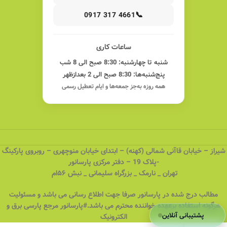
📞
0917 317 4661
ساعات کاری
شنبه تا چهارشنبه: 8:30 صبح الی 8 شب
پنج‌شنبه‌ها: 8:30 صبح الی 2 بعدازظهر
همه روزه به‌جز جمعه‌ها و ایام تعطیل رسمی
شیراز – خیابان قاآنی شمالی (کهنه) – ابتدای خیابان منوچهری – روبروی پارکینگ
-پلاک 19 – دفتر مرکزی پارسانور
تهران _ نارمک _ بزرگراه سلیمانی _ نبش ۵۶ام
مطالب درج شده در پارسانور صرفا جهت اطلاع رسانی می باشد و مسئولیت
هرگونه استفاده برعهده خواننده محترم می باشد.#پارسانور مرجع پارسی برق و
پشتیبانی آنلاین
الکترونیک