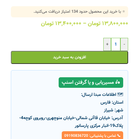
⭐ با خرید این محصول حدود
134
امتیاز دریافت می‌کنید.
۱۳,۸۰۰,۰۰۰
تومان
–
۱۳,۴۰۰,۰۰۰
تومان
+
-
افزودن به سبد خرید
🛵 مسیریابی و یا گرفتن اسنپ
🗺️ اطلاعات مبدا ارسال:
استان:
فارس
شهر:
شیراز
آدرس:
خیابان قاآنی شمالی-خیابان منوچهری-روبروی کوچه4-
پلاک19-انبار مرکزی پارسانور
📞 تماس با پشتیبانی: 09190836720