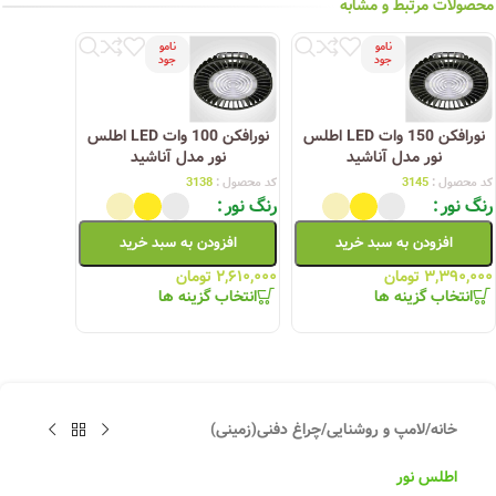
محصولات مرتبط و مشابه
نامو
نامو
جود
جود
نورافکن 150 وات LED اطلس
نورافکن 100 وات LED اطلس
نور مدل آناشید
نور مدل آناشید
کد محصول :
3145
کد محصول :
3138
رنگ نور
رنگ نور
افزودن به سبد خرید
افزودن به سبد خرید
۳,۳۹۰,۰۰۰
تومان
۲,۶۱۰,۰۰۰
تومان
انتخاب گزینه ها
انتخاب گزینه ها
خانه
/
لامپ و روشنایی
/
چراغ دفنی(زمینی)
اطلس نور