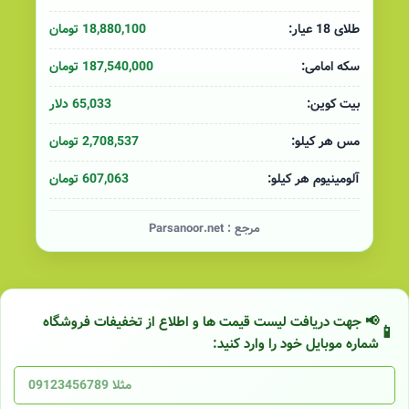
18,880,100 تومان
طلای 18 عیار:
187,540,000 تومان
سکه امامی:
65,033 دلار
بیت کوین:
2,708,537 تومان
مس هر کیلو:
607,063 تومان
آلومینیوم هر کیلو:
مرجع :
Parsanoor.net
📢 جهت دریافت لیست قیمت ها و اطلاع از تخفیفات فروشگاه
شماره موبایل خود را وارد کنید: