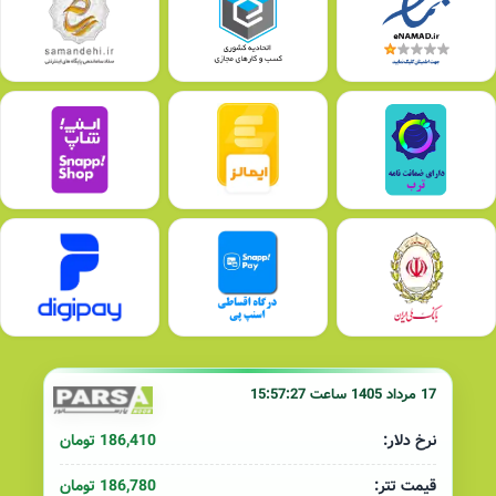
17 مرداد 1405 ساعت 15:57:27
186,410 تومان
نرخ دلار:
186,780 تومان
قیمت تتر: