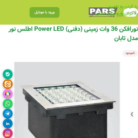
رد کردن به ناوبری
منو
ورود با موبایل
رد کردن به محتوای اصلی
نورافکن 36 وات زمینی (دفنی) Power LED اطلس نور
مدل تابان
ناموجود