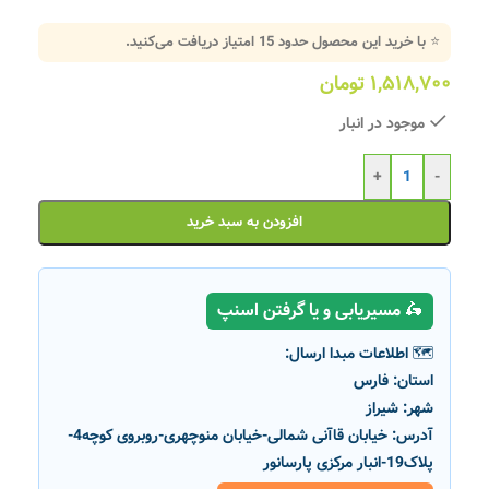
⭐ با خرید این محصول حدود
15
امتیاز دریافت می‌کنید.
۱,۵۱۸,۷۰۰
تومان
موجود در انبار
+
-
افزودن به سبد خرید
🛵 مسیریابی و یا گرفتن اسنپ
🗺️ اطلاعات مبدا ارسال:
استان:
فارس
شهر:
شیراز
آدرس:
خیابان قاآنی شمالی-خیابان منوچهری-روبروی کوچه4-
پلاک19-انبار مرکزی پارسانور