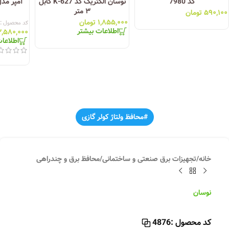
کد 7980
نوسان الکتریک کد K-627 کابل
۳ متر
۵۹۰,۱۰۰
تومان
۱,۸۵۵,۰۰۰
تومان
کد محصول :
اطلاعات بیشتر
۲,۵۸۰,۰۰۰
اطلاعا
#محافظ ولتاژ کولر گازی
خانه
/
تجهیزات برق صنعتی و ساختمانی
/
محافظ برق و چندراهی
نوسان
کد محصول :
4876