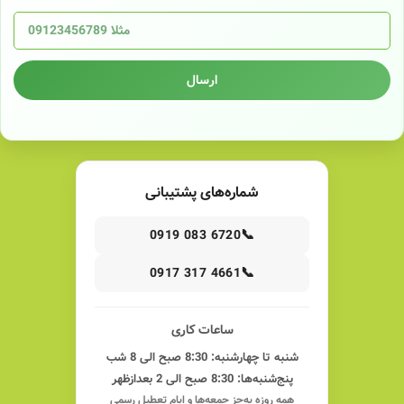
ارسال
شماره‌های پشتیبانی
📞
0919 083 6720
📞
0917 317 4661
ساعات کاری
شنبه تا چهارشنبه: 8:30 صبح الی 8 شب
پنج‌شنبه‌ها: 8:30 صبح الی 2 بعدازظهر
همه روزه به‌جز جمعه‌ها و ایام تعطیل رسمی