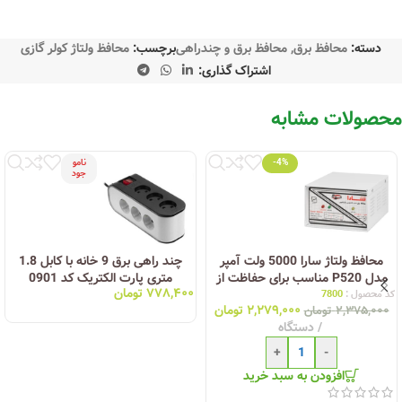
دسته:
محافظ برق
,
محافظ برق و چندراهی
برچسب:
محافظ ولتاژ کولر گازی
اشتراک گذاری:
محصولات مشابه
-4%
نامو
جود
محافظ ولتاژ سارا 5000 ولت آمپر
چند راهی برق 9 خانه با کابل 1.8
مدل P520 مناسب برای حفاظت از
متری پارت الکتریک کد 0901
۷۷۸,۴۰۰
تومان
انواع لباسشویی و ظرفشویی
کد محصول :
7800
۲,۲۷۹,۰۰۰
تومان
۲,۳۷۵,۰۰۰
تومان
دستگاه
+
-
افزودن به سبد خرید