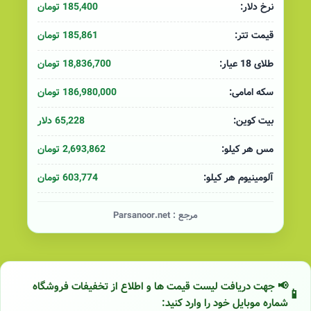
185,400 تومان
نرخ دلار:
185,861 تومان
قیمت تتر:
18,836,700 تومان
طلای 18 عیار:
186,980,000 تومان
سکه امامی:
65,228 دلار
بیت کوین:
2,693,862 تومان
مس هر کیلو:
603,774 تومان
آلومینیوم هر کیلو:
مرجع :
Parsanoor.net
📢 جهت دریافت لیست قیمت ها و اطلاع از تخفیفات فروشگاه
شماره موبایل خود را وارد کنید: