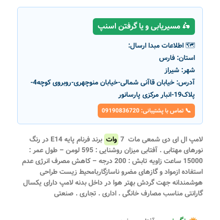
🛵 مسیریابی و یا گرفتن اسنپ
🗺️ اطلاعات مبدا ارسال:
استان:
فارس
شهر:
شیراز
آدرس:
خیابان قاآنی شمالی-خیابان منوچهری-روبروی کوچه4-
پلاک19-انبار مرکزی پارسانور
📞 تماس با پشتیبانی: 09190836720
لامپ ال ای دی شمعی مات 7
وات
برند فرنام پایه E14 در رنگ
نورهای مهتابی . آفتابی میزان روشنایی : 595 لومن – طول عمر :
15000 ساعت زاویه تابش : 200 درجه – کاهش مصرف انرژی عدم
استفاده ازمواد و گازهای مضرو ناسازگاربامحیط زیست طراحی
هوشمندانه جهت گردش بهتر هوا در داخل بدنه لامپ دارای یکسال
گارانتی مناسب مصارف خانگی . اداری . تجاری . صنعتی