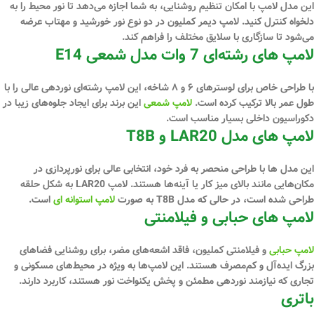
این مدل لامپ با امکان تنظیم روشنایی، به شما اجازه می‌دهد تا نور محیط را به
دلخواه کنترل کنید. لامپ دیمر کملیون در دو نوع نور خورشید و مهتاب عرضه
می‌شود تا سازگاری با سلایق مختلف را فراهم کند.
لامپ های رشته‌ای 7 وات مدل شمعی E14
با طراحی خاص برای لوسترهای ۶ و ۸ شاخه، این لامپ رشته‌ای نوردهی عالی را با
طول عمر بالا ترکیب کرده است.
لامپ شمعی
این برند برای ایجاد جلوه‌های زیبا در
دکوراسیون داخلی بسیار مناسب است.
لامپ های مدل LAR20 و T8B
این مدل ‌ها با طراحی منحصر به فرد خود، انتخابی عالی برای نورپردازی در
مکان‌هایی مانند بالای میز کار یا آینه‌ها هستند. لامپ LAR20 به شکل حلقه
طراحی شده است، در حالی که مدل T8B به صورت
لامپ استوانه‌ ای
است.
لامپ ‌های حبابی و فیلامنتی
لامپ حبابی
و فیلامنتی کملیون، فاقد اشعه‌های مضر، برای روشنایی فضاهای
بزرگ ایده‌آل و کم‌مصرف هستند. این لامپ‌ها به ویژه در محیط‌های مسکونی و
تجاری که نیازمند نوردهی مطمئن و پخش یکنواخت نور هستند، کاربرد دارند.
باتری