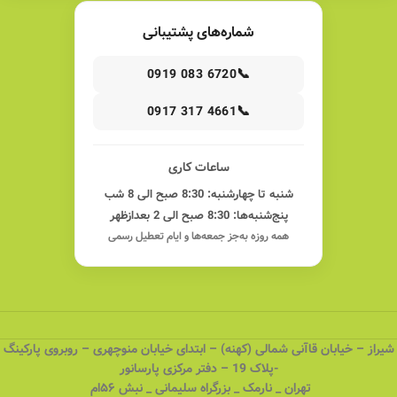
شماره‌های پشتیبانی
📞
0919 083 6720
📞
0917 317 4661
ساعات کاری
شنبه تا چهارشنبه: 8:30 صبح الی 8 شب
پنج‌شنبه‌ها: 8:30 صبح الی 2 بعدازظهر
همه روزه به‌جز جمعه‌ها و ایام تعطیل رسمی
شیراز – خیابان قاآنی شمالی (کهنه) – ابتدای خیابان منوچهری – روبروی پارکینگ
-پلاک 19 – دفتر مرکزی پارسانور
تهران _ نارمک _ بزرگراه سلیمانی _ نبش ۵۶ام