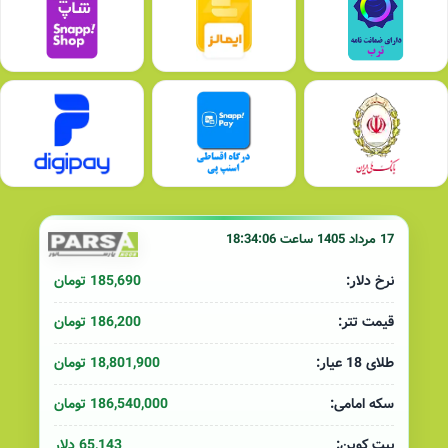
17 مرداد 1405 ساعت 18:34:06
185,690 تومان
نرخ دلار:
186,200 تومان
قیمت تتر:
18,801,900 تومان
طلای 18 عیار:
186,540,000 تومان
سکه امامی:
65,143 دلار
بیت کوین: