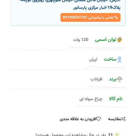
آدرس:
خیابان قاآنی شمالی-خیابان منوچهری-روبروی کوچه4-
پلاک19-انبار مرکزی پارسانور
📞 تماس با پشتیبانی: 09190836720
توان اسمی
120 وات
ساخت
ایران
برند
افراتاب
نام کالا
چراغ سوله ای
مقایسه
افزودن به علاقه مندی
11
نفر در حال مشاهده این محصول هستند!