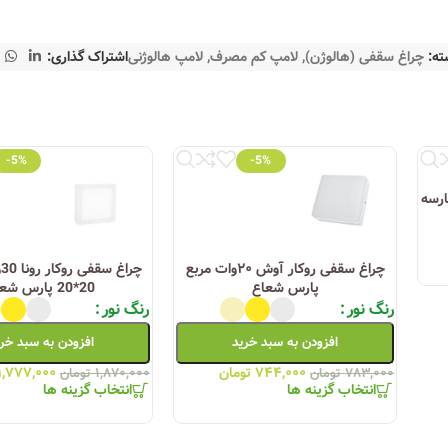
ته:
چراغ سقفی (هالوژن)
,
لامپ کم مصرف
,
لامپ هالوژنی
اشتراک گذاری:
-5%
-5%
 ای 7 وات پارسه
چراغ سقفی روکار آوش ۲۰وات مربع
چ
پارس شعاع
20*20 پارس شعاع
رنگ نور
رنگ نور
افزودن به سبد خرید
افزودن به سبد خر
۷۴۴,۰۰۰
تومان
۱,۷۷۷,۰۰۰
۷۸۳,۰۰۰
تومان
۱,۸۷۰,۰۰۰
تومان
انتخاب گزینه ها
انتخاب گزینه ها