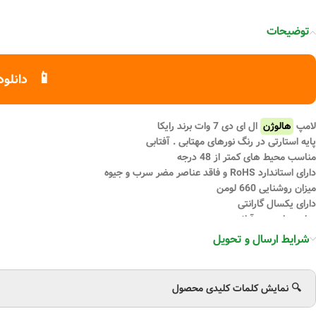
توضیحات
📱
دانلود
لامپ
هالوژن
ال ای دی 7 وات برند رایکا
پایه استارتی در رنگ نورهای مهتابی . آفتابی
مناسب محیط‌ های کمتر از 48 درجه
دارای استاندارد RoHS و فاقد عناصر مضر سرب و جیوه
میزان روشنایی 660 لومن
دارای یکسال گارانتی
مناسب لوستر . آباژور ….
مناسب مصارف خانگی . اداری . تجاری . صنعتی
شرایط ارسال و تحویل
🔍 نمایش کلمات کلیدی محصول