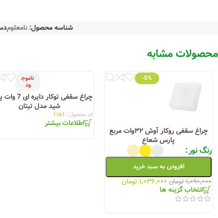
شناسه محصول:
نامعلوم
دس
محصولات مشابه
-5%
ناموج
ود
چراغ سقفی توکار دایره
شید مدل تیتان
کد محصول :
1161
اطلاعات بیشتر
چراغ سقفی روکار آوش ۳۲وات مربع
پارس شعاع
رنگ نور
افزودن به سبد خرید
۱,۰۳۶,۰۰۰
تومان
۱,۰۹۰,۰۰۰
تومان
انتخاب گزینه ها