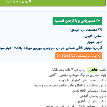
افزودن به سبد خرید
🛵 مسیریابی و یا گرفتن اسنپ
🗺️ اطلاعات مبدا ارسال:
استان:
فارس
شهر:
شیراز
آدرس:
خیابان قاآنی شمالی-خیابان منوچهری-روبروی کوچه4-پلاک19-انبار مرکزی پارسانور
📞 تماس با پشتیبانی: 09190836720
لامپ
هالوژن
ال ای دی 7 وات برند رایکا
پایه استارتی در رنگ نورهای مهتابی . آفتابی
ناموج
ناموج
مناسب محیط‌ های کمتر از 48 درجه
ود
ود
دارای استاندارد RoHS و فاقد عناصر مضر سرب و جیوه
لامپ هالوژنی ال ای دی 4.7 وات اسرام
میزان روشنایی 660 لومن
پایه استارتی GU10 بسته 10 عددی
دارای یکسال گارانتی
تماس بگیرید
اطلاعات بیشتر
مناسب لوستر . آباژور ….
4 وات اسرام
مناسب مصارف خانگی . اداری . تجاری . صنعتی