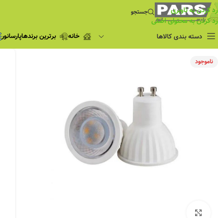
رد کردن به ناوبری
جستجو
رد کردن به محتوای اصلی
خانه
برترین برندها
پارسانور
دسته بندی کالاها
فروش ویژه
ناموجود
چراغ مطالعه
فروش ویژه
چراغ اضطراری و
شارژی
لامپ
ریسه شلنگی و لاین نوری
پروژکتور و نورافکن
چراغ
چراغ خطی
چراغ توکار
چراغ آویز
بزرگنمایی تصویر
چراغ استادیومی