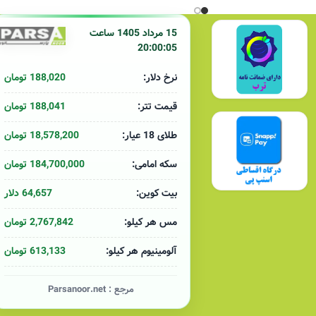
15 مرداد 1405 ساعت
20:00:05
188,020 تومان
نرخ دلار:
188,041 تومان
قیمت تتر:
18,578,200 تومان
طلای 18 عیار:
184,700,000 تومان
سکه امامی:
64,657 دلار
بیت کوین:
2,767,842 تومان
مس هر کیلو:
613,133 تومان
آلومینیوم هر کیلو:
مرجع :
Parsanoor.net