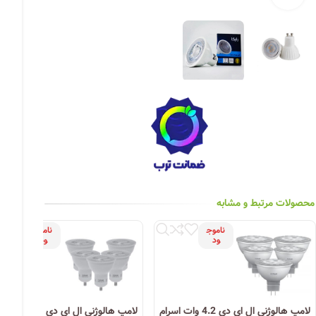
چراغ خیابانی
چراغ محوطه
چراغ سقفی (هالوژن)
چراغ تونلی-آسانسوری
چراغ جت لایت
چراغ چشمی (پارکتی)
محصولات مرتبط و مشابه
ناموج
ناموج
ود
ود
لامپ هالوژنی ال ای دی 4.2 وات اسرام
لامپ هالوژنی ال ای دی .8