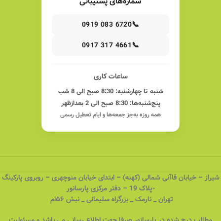
شماره‌های پشتیبانی
📞
0919 083 6720
📞
0917 317 4661
ساعات کاری
شنبه تا چهارشنبه: 8:30 صبح الی 8 شب
پنج‌شنبه‌ها: 8:30 صبح الی 2 بعدازظهر
همه روزه به‌جز جمعه‌ها و ایام تعطیل رسمی
شیراز – خیابان قاآنی شمالی (کهنه) – ابتدای خیابان منوچهری – روبروی پارکینگ
-پلاک 19 – دفتر مرکزی پارسانور
تهران _ نارمک _ بزرگراه سلیمانی _ نبش ۵۶ام
مطالب درج شده در پارسانور صرفا جهت اطلاع رسانی می باشد و مسئولیت