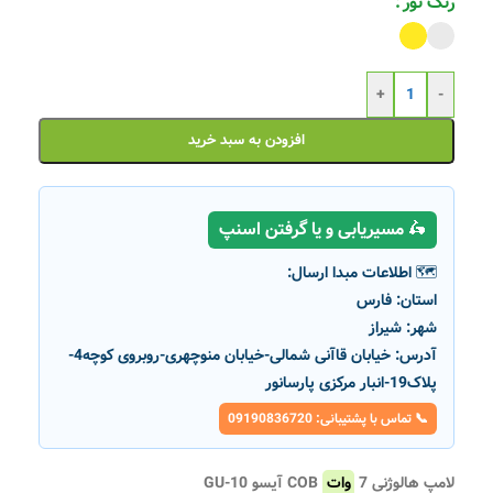
رنگ نور
+
-
افزودن به سبد خرید
🛵 مسیریابی و یا گرفتن اسنپ
🗺️ اطلاعات مبدا ارسال:
استان:
فارس
شهر:
شیراز
آدرس:
خیابان قاآنی شمالی-خیابان منوچهری-روبروی کوچه4-
پلاک19-انبار مرکزی پارسانور
📞 تماس با پشتیبانی: 09190836720
لامپ هالوژنی 7
وات
COB آیسو GU-10