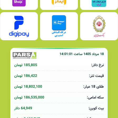
18 مرداد 1405 ساعت 14:01:01
185,805 تومان
نرخ دلار:
186,422 تومان
قیمت تتر:
18,802,100 تومان
طلای 18 عیار:
186,535,000 تومان
سکه امامی:
64,949 دلار
بیت کوین: