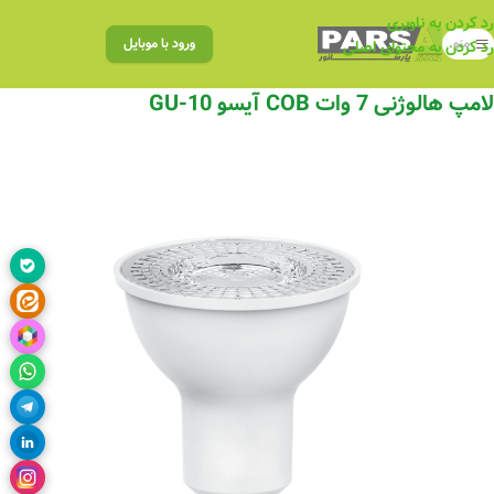
رد کردن به ناوبری
منو
ورود با موبایل
رد کردن به محتوای اصلی
لامپ هالوژنی 7 وات COB آیسو GU-10