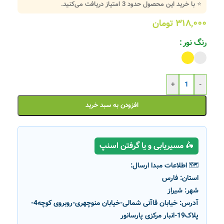
⭐ با خرید این محصول حدود
3
امتیاز دریافت می‌کنید.
۳۱۸,۰۰۰
تومان
رنگ نور
+
-
افزودن به سبد خرید
🛵 مسیریابی و یا گرفتن اسنپ
🗺️ اطلاعات مبدا ارسال:
استان:
فارس
شهر:
شیراز
آدرس:
خیابان قاآنی شمالی-خیابان منوچهری-روبروی کوچه4-
پلاک19-انبار مرکزی پارسانور