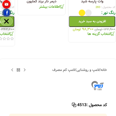
وات پارسه شید
دیمر دار برند کملیون
وا
اطلاعات بیشتر
کد محصول :
283
کد محصول :
رنگ نور
رنگ نور
افزودن به سبد خرید
افزو
مخفی
۹۸,۳۰۰
تومان
۱۲۲,۹۰۰
تومان
۳۴۳,۲۰۰
انتخاب گزینه ها
انتخاب 
خانه
/
لامپ و روشنایی
/
لامپ کم مصرف
کد محصول :
4513