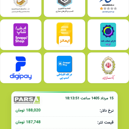
15 مرداد 1405 ساعت 18:13:51
188,020 تومان
نرخ دلار:
187,748 تومان
قیمت تتر: