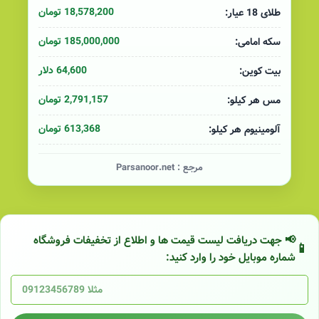
18,578,200 تومان
طلای 18 عیار:
185,000,000 تومان
سکه امامی:
64,600 دلار
بیت کوین:
2,791,157 تومان
مس هر کیلو:
613,368 تومان
آلومینیوم هر کیلو:
مرجع :
Parsanoor.net
📢 جهت دریافت لیست قیمت ها و اطلاع از تخفیفات فروشگاه
شماره موبایل خود را وارد کنید: