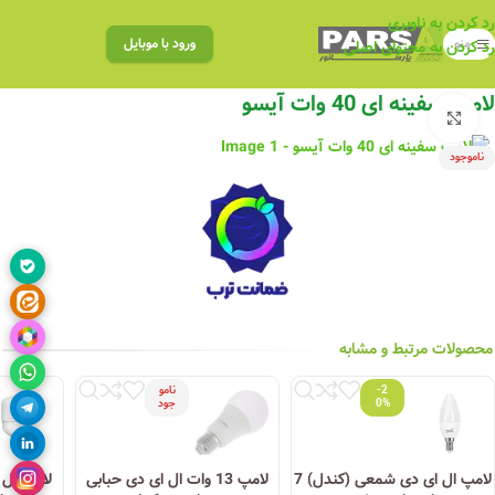
رد کردن به ناوبری
منو
ورود با موبایل
رد کردن به محتوای اصلی
لامپ سفینه ای 40 وات آیسو
بزرگنمایی تصویر
ناموجود
محصولات مرتبط و مشابه
-2
نامو
0%
جود
لامپ ال ای دی شمعی (کندل) 7
لامپ 13 وات ال ای دی حبابی