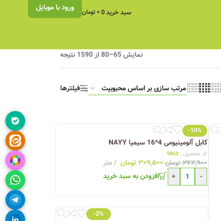
ورود با موبایل
سبد خرید
0
۰
تومان
نمایش 65–80 از 1590 نتیجه
فیلترها
-10%
کابل آلومینیومی 4*16 سیمیا NAYY
کد محصول :
9868
۳۰۹,۵۰۰
تومان
متر
۳۴۳,۹۰۰
تومان
افزودن به سبد خرید
+
-
-2%