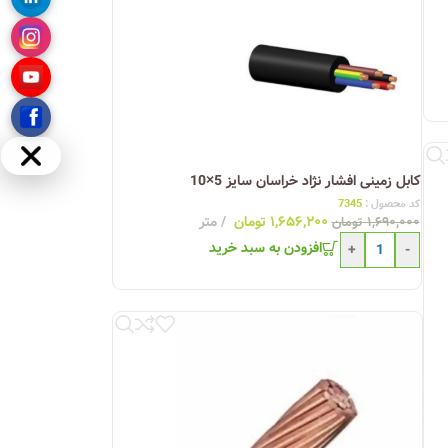
مخفی
کابل زمینی افشار نژاد خراسان سایز 5×10
کد محصول :
7345
۱,۶۵۶,۲۰۰
تومان
متر
۱,۶۹۰,۰۰۰
تومان
افزودن به سبد خرید
+
-