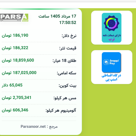
17 مرداد 1405 ساعت
17:50:52
186,190 تومان
نرخ دلار:
186,322 تومان
قیمت تتر:
18,859,600 تومان
طلای 18 عیار:
187,025,000 تومان
سکه امامی:
65,045 دلار
بیت کوین:
2,705,341 تومان
مس هر کیلو:
606,346 تومان
آلومینیوم هر کیلو:
مرجع :
Parsanoor.net