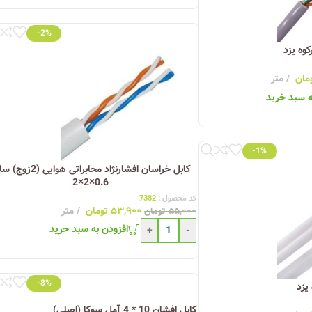
-2%
مان
متر
ه سبد خرید
-1%
کابل خراسان افشارنژاد مخابراتی هوایی (
0.6×2×2
کد محصول :
7382
۵۳,۹۰۰
تومان
متر
۵۵,۰۰۰
تومان
افزودن به سبد خرید
+
-
-8%
کابل افشان 10 * 4 آمل سوکا (اصلی)