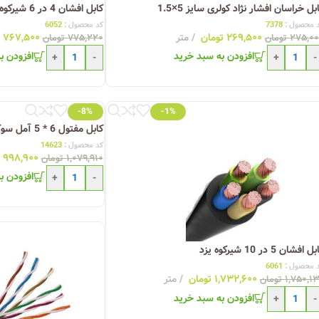
بل خراسان افشار نژاد کولری سایز 5×1.5
کابل افشان 4 در 6 شیرکوه یزد
چراغ خیابانی
 محصول :
7378
کد محصول :
6052
۲۶۹,۵۰۰
تومان
متر
۷۶۷,۵۰۰
۲۷۵,۰
تومان
۷۷۵,۲۲۰
تومان
چراغ محوطه
افزودن به سبد خرید
افزودن ب
+
-
+
-
چراغ سقفی (هالوژن)
چراغ تونلی-آسانسوری
-8%
-1%
چراغ جت لایت
کابل مفتول 6 * 5 آمل سوکا (اصلی)
چراغ چشمی (پارکتی)
کد محصول :
14623
۹۹۸,۹۰۰
۱,۰۷۹,۹۱۰
تومان
افزودن ب
+
-
 افشان 5 در 10 شیرکوه یزد
 محصول :
6061
۱,۷۳۲,۶۰۰
تومان
متر
۱,۷۵۰,۱
تومان
افزودن به سبد خرید
+
-