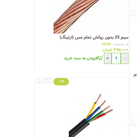
سیم 25 بدون روکش تمام مس (ارتینگ)
کد محصول :
32038
۶۹۵,۰۰۰
تومان
افزودن به سبد خرید
+
-
2زوج) سایز
-1%