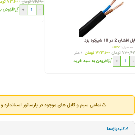
۷۳,۴۰۰
توم
۷۴,۱۹۰
تومان
افزودن ب
+
-
 افشان 2 در 10 شیرکوه یزد
 محصول :
6022
۷۲۳,۱۰۰
تومان
متر
۷۳۰,۴۲
تومان
افزودن به سبد خرید
+
-
⚠️تمامی سیم و کابل های موجود در پارسانور استاندارد 
📌کلیدواژه‌ها