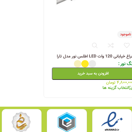
ناموجود
 خیابانی 120 وات LED اطلس نور مدل تارا
گ نور
افزودن به سبد خرید
۴,۸۰۰,۰
تومان
انتخاب گزینه ها