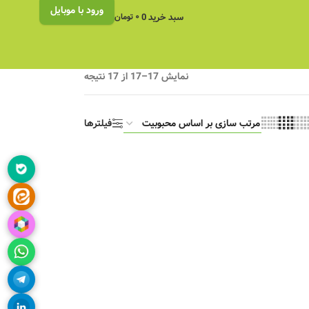
ورود با موبایل
سبد خرید
0
۰
تومان
نمایش 17–17 از 17 نتیجه
فیلترها