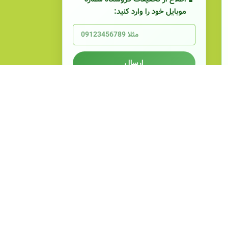
موبایل خود را وارد کنید:
ارسال
شماره‌های پشتیبانی
📞
0919 083 6720
📞
0917 317 4661
ساعات کاری
شنبه تا چهارشنبه: 8:30 صبح الی 8 شب