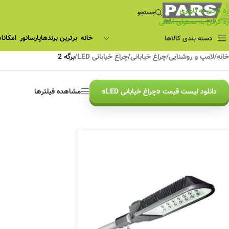
رد کردن به ناوبری
جستجو
رد کردن به محتوای اصلی
خانه
برترین برندها
پارسانور
دسته بندی کالاها
خانه
/
لامپ و روشنایی
/
چراغ خیابانی
/
چراغ خیابانی LED
/
برگه 2
دانلود لیست قیمت «چراغ خیابانی LED»
مشاهده فیلترها