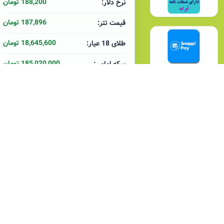
188,200 تومان
نرخ دلار:
187,896 تومان
قیمت تتر:
18,645,600 تومان
طلای 18 عیار:
185,020,000 تومان
سکه امامی:
64,648 دلار
بیت کوین:
2,817,730 تومان
مس هر کیلو:
612,967 تومان
آلومینیوم هر کیلو:
مرجع :
Parsanoor.net