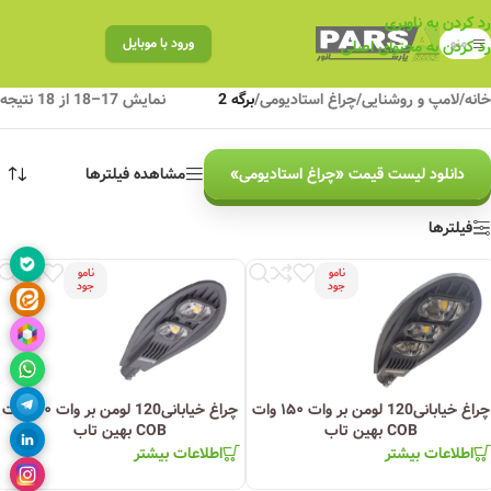
رد کردن به ناوبری
منو
ورود با موبایل
رد کردن به محتوای اصلی
خانه
/
لامپ و روشنایی
/
چراغ استادیومی
/
برگه 2
نمایش 17–18 از 18 نتیجه
دانلود لیست قیمت «چراغ استادیومی»
مشاهده فیلترها
فیلترها
نامو
نامو
جود
جود
چراغ خیابانی120 لومن بر وات ۱۵۰ وات
چراغ خیابانی120 لومن بر وات ۱۰۰ وات
COB بهین تاب
COB بهین تاب
اطلاعات بیشتر
اطلاعات بیشتر