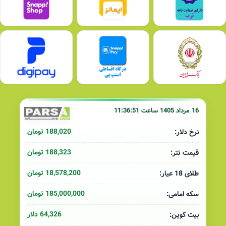
16 مرداد 1405 ساعت 11:36:51
188,020 تومان
نرخ دلار:
188,323 تومان
قیمت تتر:
18,578,200 تومان
طلای 18 عیار:
185,000,000 تومان
سکه امامی:
64,326 دلار
بیت کوین: