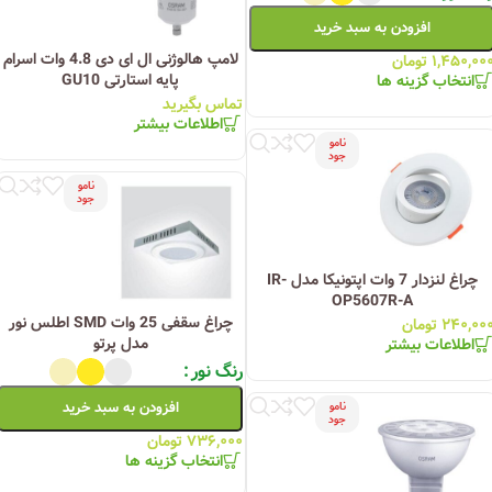
افزودن به سبد خرید
لامپ هالوژنی ال ای دی 4.8 وات اسرام
۱,۴۵۰,۰۰
تومان
پایه استارتی GU10
انتخاب گزینه ها
تماس بگیرید
اطلاعات بیشتر
نامو
جود
نامو
جود
چراغ لنزدار 7 وات اپتونیکا مدل IR-
OP5607R-A
چراغ سقفی 25 وات SMD اطلس نور
۲۴۰,۰۰
تومان
مدل پرتو
اطلاعات بیشتر
رنگ نور
افزودن به سبد خرید
نامو
جود
۷۳۶,۰۰۰
تومان
انتخاب گزینه ها