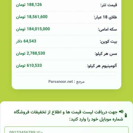
188,126 تومان
قیمت تتر:
18,561,600 تومان
طلای 18 عیار:
184,015,000 تومان
سکه امامی:
64,543 دلار
بیت کوین:
2,788,530 تومان
مس هر کیلو:
610,533 تومان
آلومینیوم هر کیلو:
مرجع :
Parsanoor.net
📢 جهت دریافت لیست قیمت ها و اطلاع از تخفیفات فروشگاه
شماره موبایل خود را وارد کنید: