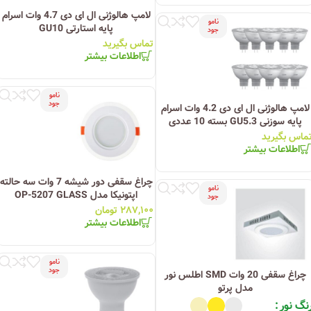
لامپ هالوژنی ال ای دی 4.7 وات اسرام
نامو
پایه استارتی GU10
جود
تماس بگیرید
اطلاعات بیشتر
نامو
جود
لامپ هالوژنی ال ای دی 4.2 وات اسرام
پایه سوزنی GU5.3 بسته 10 عددی
ماس بگیرید
اطلاعات بیشتر
چراغ سقفی دور شیشه 7 وات سه حالته
نامو
اپتونیکا مدل OP-5207 GLASS
جود
۲۸۷,۱۰۰
تومان
اطلاعات بیشتر
نامو
جود
چراغ سقفی 20 وات SMD اطلس نور
مدل پرتو
نگ نور