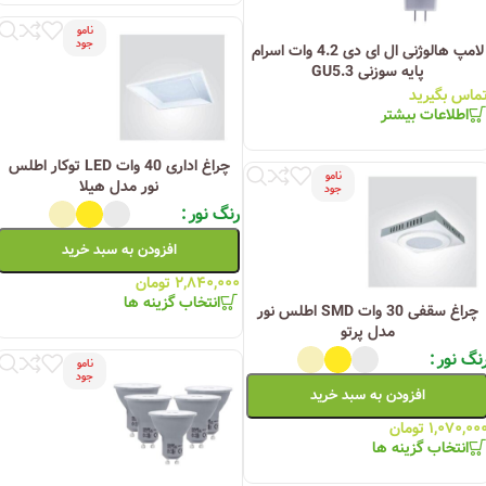
نامو
جود
لامپ هالوژنی ال ای دی 4.2 وات اسرام
پایه سوزنی GU5.3
ماس بگیرید
اطلاعات بیشتر
چراغ اداری 40 وات LED توکار اطلس
نامو
نور مدل هیلا
جود
رنگ نور
افزودن به سبد خرید
۲,۸۴۰,۰۰۰
تومان
انتخاب گزینه ها
چراغ سقفی 30 وات SMD اطلس نور
مدل پرتو
نگ نور
نامو
جود
افزودن به سبد خرید
۱,۰۷۰,۰۰
تومان
انتخاب گزینه ها