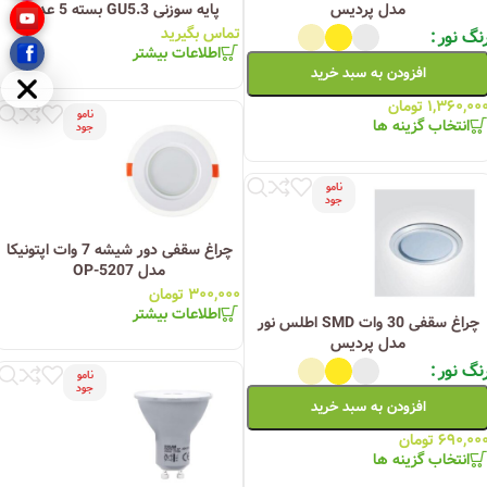
مدل پردیس
پایه سوزنی GU5.3 بسته 5 عددی
تماس بگیرید
نگ نور
اطلاعات بیشتر
افزودن به سبد خرید
مخفی
۱,۳۶۰,۰۰
تومان
نامو
انتخاب گزینه ها
جود
نامو
جود
چراغ سقفی دور شیشه 7 وات اپتونیکا
مدل OP-5207
۳۰۰,۰۰۰
تومان
اطلاعات بیشتر
چراغ سقفی 30 وات SMD اطلس نور
مدل پردیس
نگ نور
نامو
جود
افزودن به سبد خرید
۶۹۰,۰۰
تومان
انتخاب گزینه ها