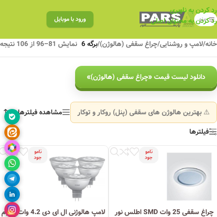
رد کردن به ناوبری
منو
ورود با موبایل
رد کردن به محتوای اصلی
خانه
/
لامپ و روشنایی
/
چراغ سقفی (هالوژن)
/
برگه 6
نمایش 81–96 از 106 نتیجه
دانلود لیست قیمت «چراغ سقفی (هالوژن)»
⚠️ بهترین هالوژن های سقفی (پنل) روکار و توکار
مشاهده فیلترها
فیلترها
نامو
نامو
جود
جود
چراغ سقفی 25 وات SMD اطلس نور
لامپ هالوژنی ال ای دی 4.2 وات اسرام