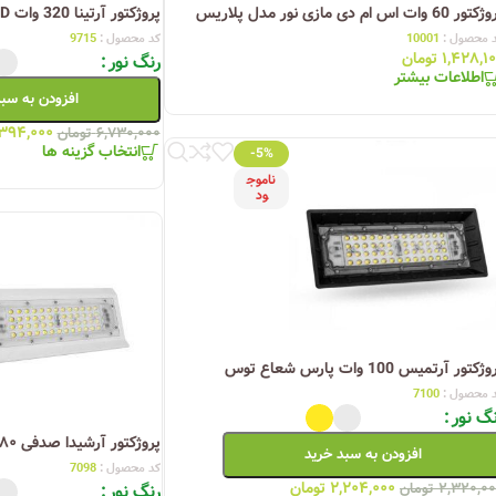
ر 60 وات اس ام دی مازی نور مدل پلاریس
پروژکتور آرتینا 320 وات SMD پارس شعاع
چراغ خیابانی
 محصول :
10001
کد محصول :
9715
۱,۴۲۸,۱
تومان
رنگ نور
چراغ محوطه
اطلاعات بیشتر
افزودن به سب
چراغ سقفی (هالوژن)
۳۹۴,۰۰۰
۶,۷۳۰,۰۰۰
تومان
چراغ تونلی-آسانسوری
انتخاب گزینه ها
-5%
ناموج
چراغ جت لایت
ود
چراغ چشمی (پارکتی)
ژکتور آرتمیس 100 وات پارس شعاع توس
 محصول :
7100
گ نور
پروژکتور آرشیدا صدفی ۸۰ وات SMD
افزودن به سبد خرید
کد محصول :
7098
۲,۲۰۴,۰۰۰
تومان
۲,۳۲۰,۰
تومان
رنگ نور