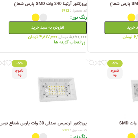
پروژکتور آرتینا 240 وات SMD پارس شعاع
کد محصول :
9712
رنگ نور
د خرید
افزودن به سبد خرید
۶,
تومان
۴,۸۱۷,۰۰۰
تومان
۵,۰۷۰,۰۰۰
تومان
انتخاب گزینه ها
-5%
-5%
ناموج
ناموج
ود
ود
پروژکتور آرتمیس صدفی 30 وات پارس شعاع توس
کد محصول :
5801
رنگ نور