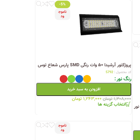
-5%
ناموج
ود
پروژکتور آرشیدا ۵۰ وات رنگی SMD پارس شعاع توس
کد محصول :
5792
رنگ نور
افزودن به سبد خرید
۱,۲۴۳,۰۰۰
تومان
۱,۳۰۸,۰۰۰
تومان
انتخاب گزینه ها
Power  اطلس نور
ناموج
ود