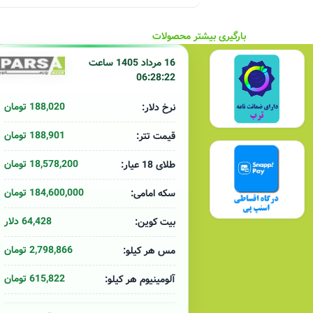
بارگیری بیشتر محصولات
16 مرداد 1405 ساعت
06:28:22
188,020 تومان
نرخ دلار:
188,901 تومان
قیمت تتر:
18,578,200 تومان
طلای 18 عیار:
184,600,000 تومان
سکه امامی:
64,428 دلار
بیت کوین:
2,798,866 تومان
مس هر کیلو:
615,822 تومان
آلومینیوم هر کیلو: