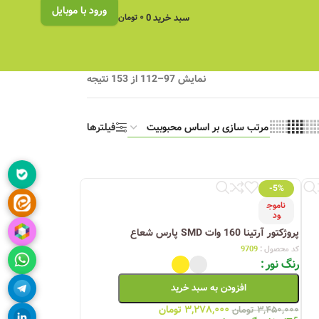
ورود با موبایل
سبد خرید
0
۰
تومان
نمایش 97–112 از 153 نتیجه
فیلترها
-5%
ناموج
ود
پروژکتور آرتینا 160 وات SMD پارس شعاع
کد محصول :
9709
رنگ نور
افزودن به سبد خرید
۳,۲۷۸,۰۰۰
تومان
۳,۴۵۰,۰۰۰
تومان