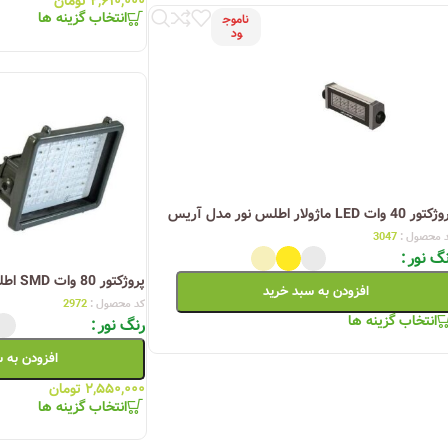
۲,۶۱۰,۰۰۰
تومان
انتخاب گزینه ها
ناموج
ود
ر 40 وات LED ماژولار اطلس نور مدل آریس
 محصول :
3047
گ نور
پروژکتور 80 وات SMD اطلس نور مدل بهتا
افزودن به سبد خرید
کد محصول :
2972
انتخاب گزینه ها
رنگ نور
افزودن به 
۲,۵۵۰,۰۰۰
تومان
انتخاب گزینه ها