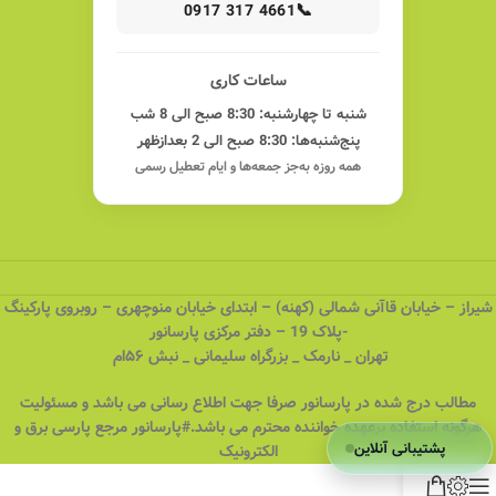
📞
0917 317 4661
ساعات کاری
شنبه تا چهارشنبه: 8:30 صبح الی 8 شب
پنج‌شنبه‌ها: 8:30 صبح الی 2 بعدازظهر
همه روزه به‌جز جمعه‌ها و ایام تعطیل رسمی
شیراز – خیابان قاآنی شمالی (کهنه) – ابتدای خیابان منوچهری – روبروی پارکینگ
-پلاک 19 – دفتر مرکزی پارسانور
تهران _ نارمک _ بزرگراه سلیمانی _ نبش ۵۶ام
مطالب درج شده در پارسانور صرفا جهت اطلاع رسانی می باشد و مسئولیت
هرگونه استفاده برعهده خواننده محترم می باشد.#پارسانور مرجع پارسی برق و
پشتیبانی آنلاین
الکترونیک