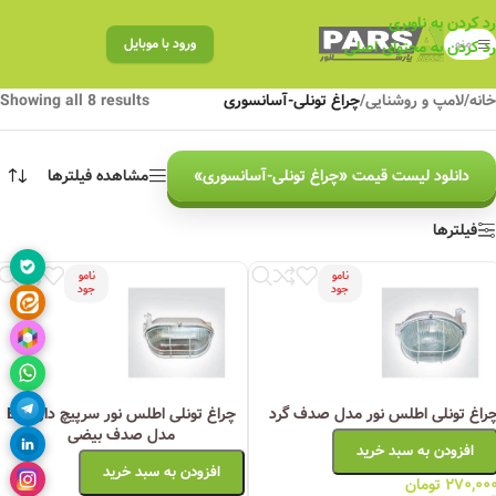
رد کردن به ناوبری
منو
ورود با موبایل
رد کردن به محتوای اصلی
خانه
/
لامپ و روشنایی
/
چراغ تونلی-آسانسوری
Showing all 8 results
دانلود لیست قیمت «چراغ تونلی-آسانسوری»
مشاهده فیلترها
فیلترها
نامو
نامو
جود
جود
راغ تونلی اطلس نور مدل صدف گرد
چراغ تونلی اطلس نور سرپیچ دار E27
مدل صدف بیضی
افزودن به سبد خرید
افزودن به سبد خرید
۲۷۰,۰۰
تومان