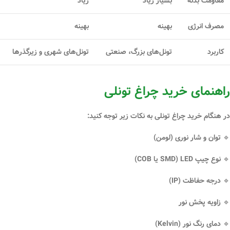
مقاومت بدنه
بسیار زیاد
زیاد
مصرف انرژی
بهینه
بهینه
کاربرد
تونل‌های بزرگ، صنعتی
تونل‌های شهری و زیرگذرها
راهنمای خرید چراغ تونلی
در هنگام
خرید چراغ تونلی
به نکات زیر توجه کنید:
🔹 توان و شار نوری (لومن)
🔹 نوع چیپ LED (SMD یا COB)
🔹 درجه حفاظت (IP)
🔹 زاویه پخش نور
🔹 دمای رنگ نور (Kelvin)