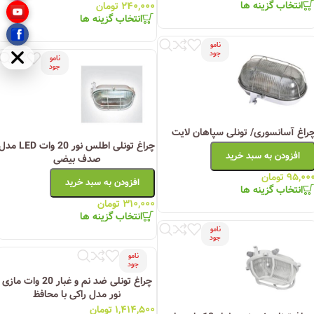
انتخاب گزینه ها
۲۴۰,۰۰۰
تومان
انتخاب گزینه ها
نامو
جود
نامو
مخفی
جود
راغ آسانسوری/ تونلی سپاهان لایت
چراغ تونلی اطلس نور 20 وات LED م
افزودن به سبد خرید
صدف بیضی
۹۵,۰۰
تومان
افزودن به سبد خرید
انتخاب گزینه ها
۳۱۰,۰۰۰
تومان
انتخاب گزینه ها
نامو
جود
نامو
جود
چراغ تونلی ضد نم و غبار 20 وات مازی
نور مدل راکی با محافظ
۱,۴۱۴,۵۰۰
تومان