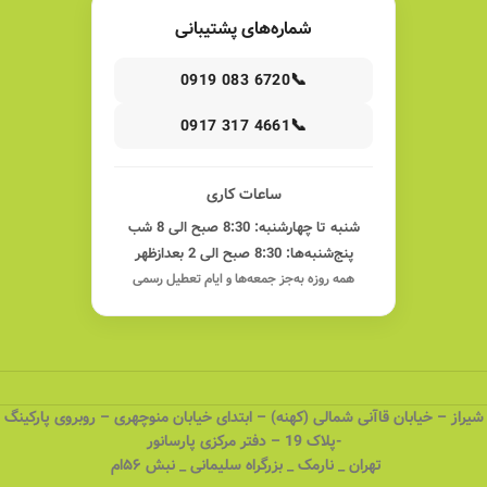
شماره‌های پشتیبانی
📞
0919 083 6720
📞
0917 317 4661
ساعات کاری
شنبه تا چهارشنبه: 8:30 صبح الی 8 شب
پنج‌شنبه‌ها: 8:30 صبح الی 2 بعدازظهر
همه روزه به‌جز جمعه‌ها و ایام تعطیل رسمی
شیراز – خیابان قاآنی شمالی (کهنه) – ابتدای خیابان منوچهری – روبروی پارکینگ
-پلاک 19 – دفتر مرکزی پارسانور
تهران _ نارمک _ بزرگراه سلیمانی _ نبش ۵۶ام