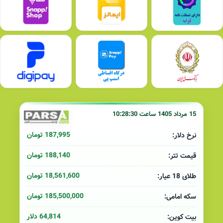
15 مرداد 1405 ساعت 10:28:30
187,995 تومان
نرخ دلار:
188,140 تومان
قیمت تتر:
18,561,600 تومان
طلای 18 عیار:
185,500,000 تومان
سکه امامی:
64,814 دلار
بیت کوین: