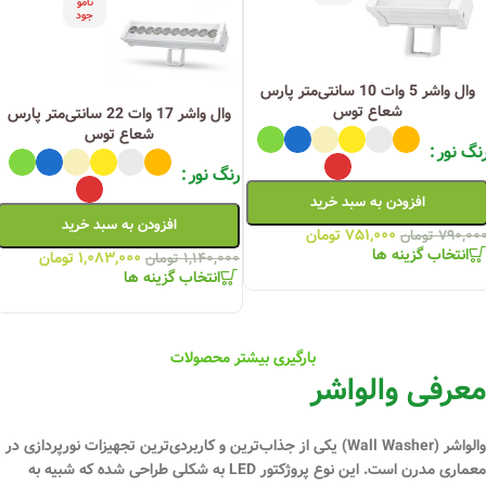
نامو
جود
وال واشر 5 وات 10 سانتی‌متر پارس
شعاع توس
وال واشر 17 وات 22 سانتی‌متر پارس
شعاع توس
نگ نور
رنگ نور
افزودن به سبد خرید
افزودن به سبد خرید
۷۵۱,۰۰۰
تومان
۷۹۰,۰۰
تومان
انتخاب گزینه ها
۱,۰۸۳,۰۰۰
تومان
۱,۱۴۰,۰۰۰
تومان
انتخاب گزینه ها
بارگیری بیشتر محصولات
معرفی والواشر
والواشر (Wall Washer) یکی از جذاب‌ترین و کاربردی‌ترین تجهیزات
نورپردازی
در
معماری مدرن است. این نوع پروژکتور LED به شکلی طراحی شده که شبیه به