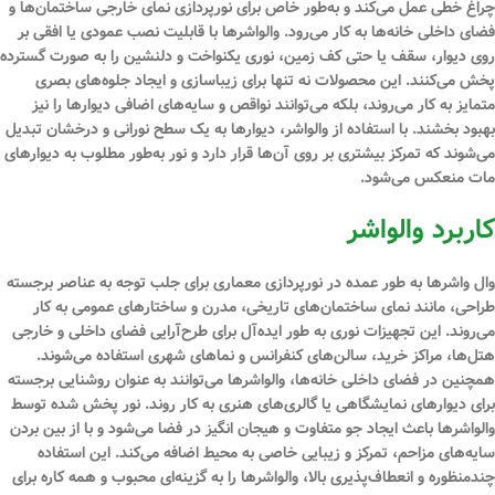
چراغ خطی عمل می‌کند و به‌طور خاص برای نورپردازی نمای خارجی ساختمان‌ها و
فضای داخلی خانه‌ها به کار می‌رود. والواشرها با قابلیت نصب عمودی یا افقی بر
روی دیوار، سقف یا حتی کف زمین، نوری یکنواخت و دلنشین را به صورت گسترده
پخش می‌کنند. این محصولات نه تنها برای زیباسازی و ایجاد جلوه‌های بصری
متمایز به کار می‌روند، بلکه می‌توانند نواقص و سایه‌های اضافی دیوارها را نیز
بهبود بخشند. با استفاده از والواشر، دیوارها به یک سطح نورانی و درخشان تبدیل
می‌شوند که تمرکز بیشتری بر روی آن‌ها قرار دارد و نور به‌طور مطلوب به دیوارهای
مات منعکس می‌شود.
کاربرد والواشر
وال واشرها به طور عمده در نورپردازی معماری برای جلب توجه به عناصر برجسته
طراحی، مانند نمای ساختمان‌های تاریخی، مدرن و ساختارهای عمومی به کار
می‌روند. این تجهیزات نوری به طور ایده‌آل برای طرح‌آرایی فضای داخلی و خارجی
هتل‌ها، مراکز خرید، سالن‌های کنفرانس و نماهای شهری استفاده می‌شوند.
همچنین در فضای داخلی خانه‌ها، والواشرها می‌توانند به عنوان روشنایی برجسته
برای دیوارهای نمایشگاهی یا گالری‌های هنری به کار روند. نور پخش شده توسط
والواشرها باعث ایجاد جو متفاوت و هیجان انگیز در فضا می‌شود و با از بین بردن
سایه‌های مزاحم، تمرکز و زیبایی خاصی به محیط اضافه می‌کند. این استفاده
چندمنظوره و انعطاف‌پذیری بالا، والواشرها را به گزینه‌ای محبوب و همه کاره برای