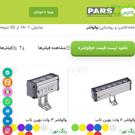
رد کردن به ناوبری
منو
ورود با موبایل
رد کردن به محتوای اصلی
خانه
/
لامپ و روشنایی
/
والواشر
نمایش 1–16 از 52 نتیجه
دانلود لیست قیمت «والواشر»
مشاهده فیلترها
فیلترها
لواشر ۶ وات بهین تاب
والواشر ۳ وات بهین تاب
نگ نور
رنگ نور