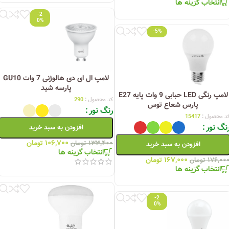
انتخاب گزینه ها
-2
0%
-5%
لامپ ال ای دی هالوژنی 7 وات GU10
پارسه شید
لامپ رنگی LED حبابی 9 وات پایه E27
کد محصول :
290
پارس شعاع توس
رنگ نور
د محصول :
15417
نگ نور
افزودن به سبد خرید
۱۰۶,۷۰۰
تومان
۱۳۳,۴۰۰
تومان
افزودن به سبد خرید
انتخاب گزینه ها
۱۶۷,۰۰۰
تومان
۱۷۶,۰۰
تومان
انتخاب گزینه ها
-2
0%