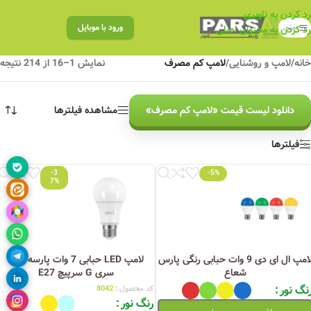
رد کردن به ناوبری
منو
ورود با موبایل
رد کردن به محتوای اصلی
خانه
/
لامپ و روشنایی
/
لامپ کم مصرف
نمایش 1–16 از 214 نتیجه
دانلود لیست قیمت «لامپ کم مصرف»
مشاهده فیلترها
فیلترها
-3
-5%
7%
لامپ ال ای دی 9 وات حبابی رنگی پارس
لامپ LED حبابی 7 وات پارسه شید
شعاع
سری G سرپیچ E27
نگ نور
کد محصول :
8042
رنگ نور