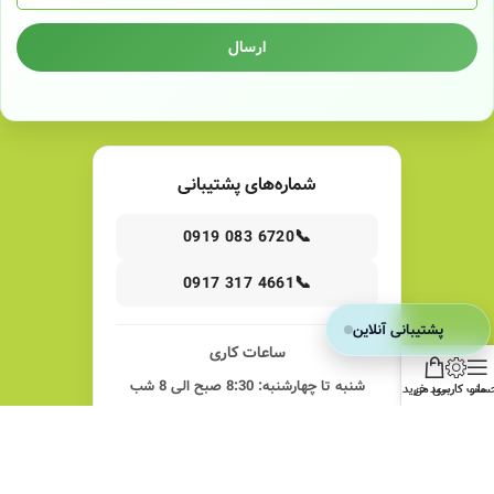
ارسال
شماره‌های پشتیبانی
📞
0919 083 6720
📞
0917 317 4661
پشتیبانی آنلاین
ساعات کاری
شنبه تا چهارشنبه: 8:30 صبح الی 8 شب
منو
ساب کاربری من
سبد خرید
پنج‌شنبه‌ها: 8:30 صبح الی 2 بعدازظهر
همه روزه به‌جز جمعه‌ها و ایام تعطیل رسمی