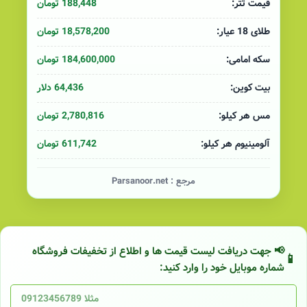
188,448 تومان
قیمت تتر:
18,578,200 تومان
طلای 18 عیار:
184,600,000 تومان
سکه امامی:
64,436 دلار
بیت کوین:
2,780,816 تومان
مس هر کیلو:
611,742 تومان
آلومینیوم هر کیلو:
مرجع :
Parsanoor.net
📢 جهت دریافت لیست قیمت ها و اطلاع از تخفیفات فروشگاه
شماره موبایل خود را وارد کنید: