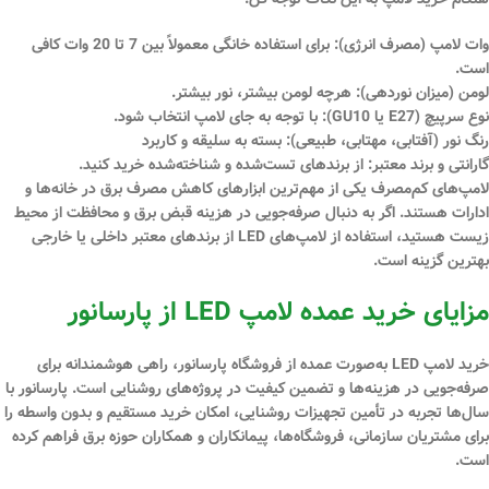
وات لامپ (مصرف انرژی)
: برای استفاده خانگی معمولاً بین 7 تا 20
وات
کافی
است.
لومن (میزان نوردهی)
: هرچه لومن بیشتر، نور بیشتر.
نوع سرپیچ (E27 یا GU10)
: با توجه به جای لامپ انتخاب شود.
رنگ نور (آفتابی، مهتابی، طبیعی)
: بسته به سلیقه و کاربرد
گارانتی و برند معتبر
: از برندهای تست‌شده و شناخته‌شده خرید کنید.
لامپ‌های کم‌مصرف یکی از مهم‌ترین ابزارهای کاهش مصرف برق در خانه‌ها و
ادارات هستند. اگر به دنبال صرفه‌جویی در هزینه قبض برق و محافظت از محیط
زیست هستید،
استفاده از لامپ‌های LED از برندهای معتبر داخلی یا خارجی
بهترین گزینه است.
مزایای خرید عمده لامپ LED از پارسانور
خرید لامپ LED به‌صورت عمده از
فروشگاه پارسانور
، راهی هوشمندانه برای
صرفه‌جویی در هزینه‌ها و تضمین کیفیت در پروژه‌های روشنایی است. پارسانور با
سال‌ها تجربه در تأمین تجهیزات روشنایی، امکان خرید مستقیم و بدون واسطه را
برای مشتریان سازمانی، فروشگاه‌ها، پیمانکاران و همکاران حوزه برق فراهم کرده
است.