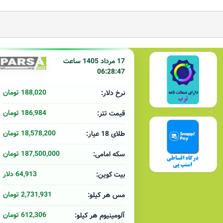
17 مرداد 1405 ساعت
06:28:47
188,020 تومان
نرخ دلار:
186,984 تومان
قیمت تتر:
18,578,200 تومان
طلای 18 عیار:
187,500,000 تومان
سکه امامی:
64,913 دلار
بیت کوین:
2,731,931 تومان
مس هر کیلو:
612,306 تومان
آلومینیوم هر کیلو: