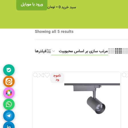
ورود با موبایل
سبد خرید
0
۰
تومان
Showing all 5 results
فیلترها
ناموج
ود