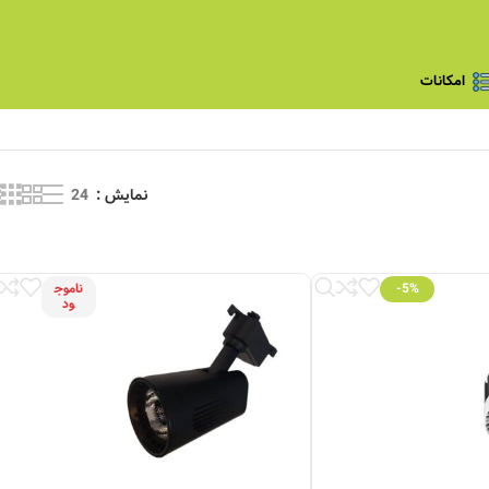
امکانات
نمایش
24
-5%
ناموج
ود