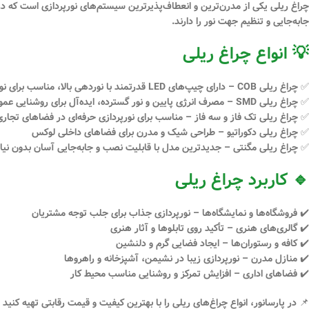
چراغ ریلی
یکی از مدرن‌ترین و انعطاف‌پذیرترین سیستم‌های
نورپردازی
است که در 
جابه‌جایی و تنظیم جهت نور را دارند.
💡 انواع چراغ ریلی
✅
چراغ ریلی COB
– دارای چیپ‌های LED قدرتمند با نوردهی بالا، مناسب برای نورپردازی هدفمند
✅
چراغ ریلی SMD
– مصرف انرژی پایین و نور گسترده، ایده‌آل برای روشنایی عم
✅
چراغ ریلی تک فاز و سه فاز
– مناسب برای نورپردازی حرفه‌ای در فضاهای تجار
✅
چراغ ریلی دکوراتیو
– طراحی شیک و مدرن برای فضاهای داخلی لوکس
✅
چراغ ریلی مگنتی
– جدیدترین مدل با قابلیت نصب و جابه‌جایی آسان بدون نیا
🔹 کاربرد چراغ ریلی
✔️
فروشگاه‌ها و نمایشگاه‌ها
– نورپردازی جذاب برای جلب توجه مشتریان
✔️
گالری‌های هنری
– تأکید روی تابلوها و آثار هنری
✔️
کافه و رستوران‌ها
– ایجاد فضایی گرم و دلنشین
✔️
منازل مدرن
– نورپردازی زیبا در نشیمن، آشپزخانه و راهروها
✔️
فضاهای اداری
– افزایش تمرکز و روشنایی مناسب محیط کار
📌
در پارسانور، انواع چراغ‌های ریلی را با بهترین کیفیت و قیمت رقابتی تهیه کنید و