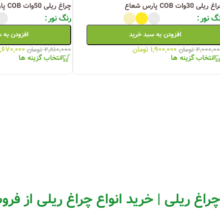
 ریلی 30وات COB پارس شعاع
چراغ ریلی 50وات COB پارس شعاع
چراغ خیابانی
گ نور
رنگ نور
چراغ محوطه
افزودن به سبد خرید
افزودن به 
چراغ سقفی (هالوژن)
۱,۹۰۰,۰۰۰
تومان
,۶۷۰,۰۰۰
۲,۰۰۰,۰
تومان
۲,۸۱۰,۰۰۰
تومان
انتخاب گزینه ها
انتخاب گزینه ها
چراغ تونلی-آسانسوری
چراغ جت لایت
چراغ چشمی (پارکتی)
چراغ ریلی | خرید انواع چراغ ریلی از فروش