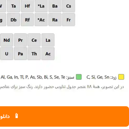
چراغ خیابانی
چراغ محوطه
چراغ سقفی (هالوژن)
چراغ تونلی-آسانسوری
چراغ جت لایت
چراغ چشمی (پارکتی)
📱
دانلو