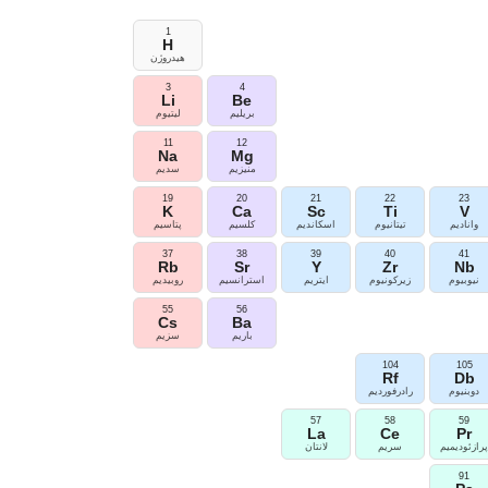
1
H
هیدروژن
3
4
Li
Be
بریلیم
لیتیوم
11
12
Na
Mg
منیزیم
سدیم
19
20
21
22
23
K
Ca
Sc
Ti
V
وانادیم
تیتانیوم
اسکاندیم
کلسیم
پتاسیم
37
38
39
40
41
Rb
Sr
Y
Zr
Nb
نیوبیوم
زیرکونیوم
ایتریم
استرانسیم
روبیدیم
55
56
Cs
Ba
باریم
سزیم
104
105
Rf
Db
دوبنیوم
رادرفوردیم
57
58
59
La
Ce
Pr
رازئودیمیم
سریم
لانتان
91