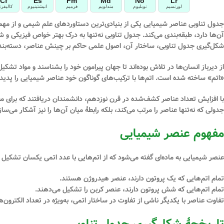
Cf
Es
Fm
Md
No
Lr
لورنسیم
نوبلیوم
مندلویم
فرمیم
انیشتینیوم
کالیفرن
جدول تناوبی عناصر شیمیایی یکی از بنیادی‌ترین دستاوردهای علم شیمی و از مه
آن‌ها دارد، طبقه‌بندی می‌کند. جدول تناوبی نه‌تنها به درک بهتر خواص فیزیکی و ش
شکل‌گیری جدول تناوبی، ساختار آن، اصول علمی حاکم بر چینش عناصر، دسته‌بندی 
از دیرباز انسان‌ها در تلاش بوده‌اند تا جهان پیرامون خود را بشناسند و مواد تشکی
«اتم» ساخته شده است. اتم‌ها با ترکیب‌های گوناگون خود عناصر شیمیایی را پدید می‌آورند. امروزه بیش از ۱۱۸ عنصر شیمیایی شناخته شده
با افزایش تعداد عناصر کشف‌شده در قرن نوزدهم، دانشمندان دریافتند که برای مطال
جدولی که نه‌تنها عناصر را مرتب می‌کند، بلکه رابطهٔ میان آن‌ها را نیز آشکار می‌ساز
مفهوم عنصر شیمیایی
عنصر شیمیایی به ماده‌ای گفته می‌شود که از اتم‌هایی با عدد اتمی یکسان تشکیل 
تمام اتم‌هایی که یک پروتون دارند، عنصر هیدروژن هستند.
تمام اتم‌هایی که شش پروتون دارند، عنصر کربن را تشکیل می‌دهند.
تفاوت عناصر با یکدیگر ناشی از تفاوت در ساختار اتمی، به‌ویژه در تعداد الکترون‌