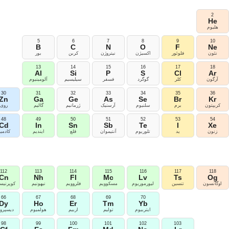
2
He
هلیوم
5
6
7
8
9
10
B
C
N
O
F
Ne
نئون
فلوئور
اکسیژن
نیتروژن
کربن
بور
13
14
15
16
17
18
Al
Si
P
S
Cl
Ar
آرگون
کلر
گوگرد
فسفر
سیلیسیم
آلومینیوم
30
31
32
33
34
35
36
Zn
Ga
Ge
As
Se
Br
Kr
کریپتون
برم
سلنیوم
آرسنیک
ژرمانیم
گالیم
روی
48
49
50
51
52
53
54
Cd
In
Sn
Sb
Te
I
Xe
زنون
ید
تلوریوم
آنتیموان
قلع
ایندیم
کادمی
112
113
114
115
116
117
118
Cn
Nh
Fl
Mc
Lv
Ts
Og
اوگانسون
تنسین
لیورموریوم
مسکوویم
فلروویم
نیهونیم
کوپرنیس
66
67
68
69
70
Dy
Ho
Er
Tm
Yb
ایتربیوم
تولیم
اربیم
هولمیوم
دیسپروز
98
99
100
101
102
103