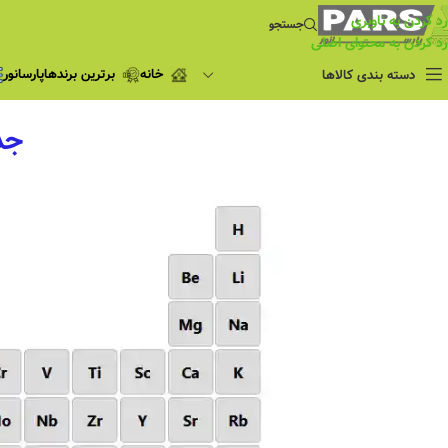
رد کردن به ناوبری
جستجو
رد کردن به محتوای اصلی
خانه
برترین برندها
پارسانور
دسته بندی کالاها
فروش ویژه
جد
چراغ مطالعه
فروش ویژه
چراغ اضطراری و
شارژی
لامپ
ریسه شلنگی و لاین نوری
پروژکتور و نورافکن
چراغ
چراغ خطی
چراغ توکار
چراغ آویز
چراغ استادیومی