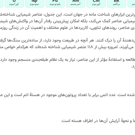
U
Np
Pu
Am
Cm
Bk
یم
برکلیم
کوریوم
آمریسیم
پلوتونیوم
نپتونیوم
اورانیوم
پ
م‌ترین ابزارهای شناخت ماده در جهان است. این جدول، عناصر شیمیایی شناخته‌
یمیایی عناصر کمک می‌کند، بلکه امکان پیش‌بینی رفتار آن‌ها در واکنش‌های شیمیایی
عناصر، روندهای تناوبی، کاربردها در علوم مختلف و اهمیت آن در زندگی روزمره 
ل‌دهندهٔ آن را درک کنند. هر آنچه در طبیعت وجود دارد، از ساده‌ترین سنگ‌ها گرفت
‌اند که هرکدام خواص منحصربه‌فردی دارند.
عه و استفادهٔ مؤثر از این عناصر، نیاز به یک نظام طبقه‌بندی منسجم وجود دارد.
د.
شده است. عدد اتمی برابر با تعداد پروتون‌های موجود در هستهٔ اتم است و این عد
ها و نحوهٔ آرایش آن‌ها در اطراف هسته است.