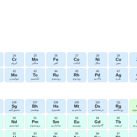
24
25
26
27
28
29
Cr
Mn
Fe
Co
Ni
Cu
مس
نیکل
کبالت
آهن
منگنز
کروم
42
43
44
45
46
47
Mo
Tc
Ru
Rh
Pd
Ag
م
نقره
پالادیم
رودیوم
روتنیوم
تکنسیم
مولیبدن
106
107
108
109
110
111
Sg
Bh
Hs
Mt
Ds
Rg
یوم
رونتگنیم
درمشتاتیم
مایتنریم
هسیوم
بوهمیم
سیبورگیم
60
61
62
63
64
65
Nd
Pm
Sm
Eu
Gd
Tb
یم
تربیوم
گادولینیوم
یوروپیم
ساماریم
پرومتیوم
نئودیمیم
پ
92
93
94
95
96
97