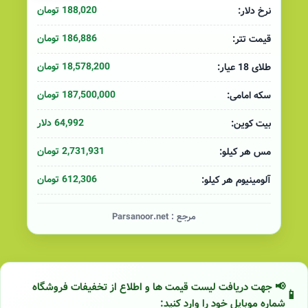
188,020 تومان
نرخ دلار:
186,886 تومان
قیمت تتر:
18,578,200 تومان
طلای 18 عیار:
187,500,000 تومان
سکه امامی:
64,992 دلار
بیت کوین:
2,731,931 تومان
مس هر کیلو:
612,306 تومان
آلومینیوم هر کیلو:
مرجع :
Parsanoor.net
📢 جهت دریافت لیست قیمت ها و اطلاع از تخفیفات فروشگاه
شماره موبایل خود را وارد کنید: