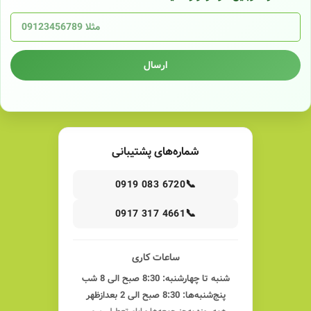
ارسال
شماره‌های پشتیبانی
📞
0919 083 6720
📞
0917 317 4661
ساعات کاری
شنبه تا چهارشنبه: 8:30 صبح الی 8 شب
پنج‌شنبه‌ها: 8:30 صبح الی 2 بعدازظهر