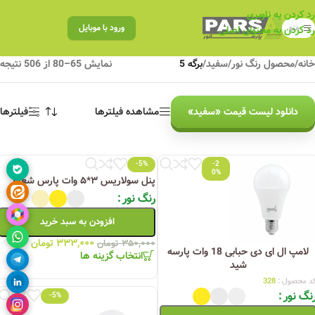
رد کردن به ناوبری
منو
ورود با موبایل
رد کردن به محتوای اصلی
خانه
/
محصول رنگ نور
/
سفید
/
برگه 5
نمایش 65–80 از 506 نتیجه
دانلود لیست قیمت «سفید»
مشاهده فیلترها
فیلترها
-5%
-2
0%
پنل سولاریس ۳*۵ وات پارس شعاع
رنگ نور
افزودن به سبد خرید
۳۳۳,۰۰۰
تومان
۳۵۰,۰۰۰
تومان
لامپ ال ای دی حبابی 18 وات پارسه
انتخاب گزینه ها
شید
د محصول :
328
نگ نور
-5%