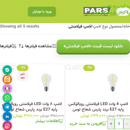
رد کردن به ناوبری
منو
ورود با موبایل
رد کردن به محتوای اصلی
خانه
/
محصول نوع لامپ
/
لامپ فیلامنتی
Showing all 5 results
دانلود لیست قیمت «لامپ فیلامنتی»
مشاهده فیلترها
فیلترها
-5%
-5%
نامو
جود
لامپ 4 وات LED فیلامنتی رویالوکس
لامپ ۸ وات LED فیلامنتی رویالوکس
پایه E27 برند پارس شعاع توس
پایه E27 برند پارس شعاع توس
۲۳۹,۰۰۰
تومان
۳۷۸,۰۰۰
تومان
۲۵۲,۰۰
تومان
۳۹۸,۰۰۰
تومان
اطلاعات بیشتر
افزودن به سبد خرید
+
-