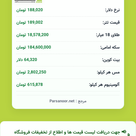
188,020 تومان
نرخ دلار:
189,002 تومان
قیمت تتر:
18,578,200 تومان
طلای 18 عیار:
184,600,000 تومان
سکه امامی:
64,320 دلار
بیت کوین:
2,802,250 تومان
مس هر کیلو:
615,878 تومان
آلومینیوم هر کیلو:
مرجع :
Parsanoor.net
📢 جهت دریافت لیست قیمت ها و اطلاع از تخفیفات فروشگاه