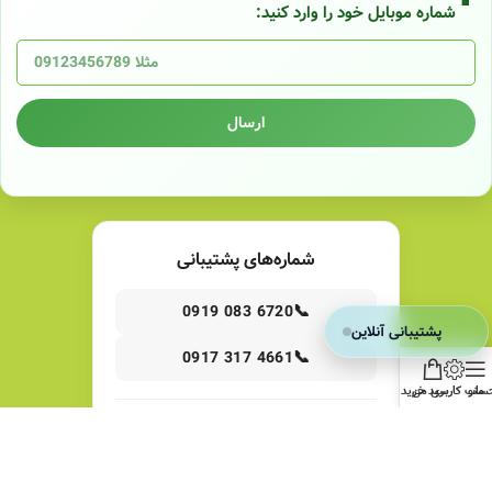
شماره موبایل خود را وارد کنید:
ارسال
شماره‌های پشتیبانی
📞
0919 083 6720
پشتیبانی آنلاین
📞
0917 317 4661
منو
ساب کاربری من
سبد خرید
ساعات کاری
شنبه تا چهارشنبه: 8:30 صبح الی 8 شب
پنج‌شنبه‌ها: 8:30 صبح الی 2 بعدازظهر