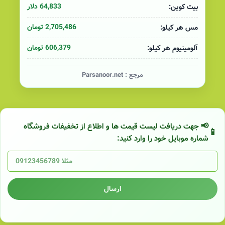
64,833 دلار
بیت کوین:
2,705,486 تومان
مس هر کیلو:
606,379 تومان
آلومینیوم هر کیلو:
مرجع :
Parsanoor.net
📢 جهت دریافت لیست قیمت ها و اطلاع از تخفیفات فروشگاه
شماره موبایل خود را وارد کنید:
ارسال