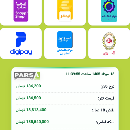
18 مرداد 1405 ساعت 11:39:55
186,200 تومان
نرخ دلار:
186,500 تومان
قیمت تتر:
18,813,400 تومان
طلای 18 عیار:
185,540,000 تومان
سکه امامی: