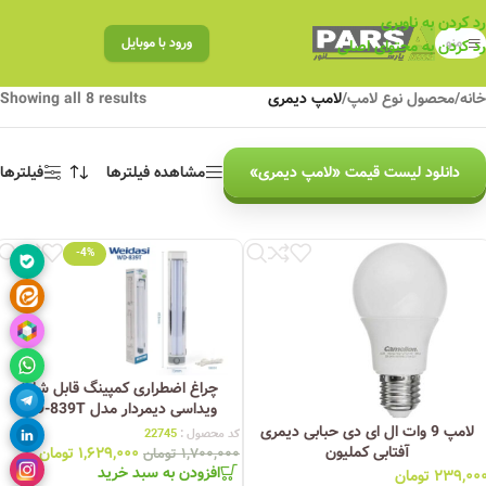
رد کردن به ناوبری
منو
ورود با موبایل
رد کردن به محتوای اصلی
خانه
/
محصول نوع لامپ
/
لامپ دیمری
Showing all 8 results
دانلود لیست قیمت «لامپ دیمری»
مشاهده فیلترها
فیلترها
-4%
چراغ اضطراری کمپینگ قابل شارژ
ویداسی دیمردار مدل WD-839T
لامپ 9 وات ال ای دی حبابی دیمری
کد محصول :
22745
آفتابی کملیون
۱,۶۲۹,۰۰۰
تومان
۱,۷۰۰,۰۰۰
تومان
افزودن به سبد خرید
۲۳۹,۰۰
تومان