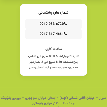
شماره‌های پشتیبانی
📞
0919 083 6720
📞
0917 317 4661
ساعات کاری
شنبه تا چهارشنبه: 8:30 صبح الی 8 شب
پنج‌شنبه‌ها: 8:30 صبح الی 2 بعدازظهر
همه روزه به‌جز جمعه‌ها و ایام تعطیل رسمی
شیراز – خیابان قاآنی شمالی (کهنه) – ابتدای خیابان منوچهری – روبروی پارکینگ
-پلاک 19 – دفتر مرکزی پارسانور