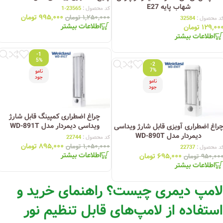
شهاب پایه E27
کد محصول :
23565-1
۹۹۵,۰۰۰
تومان
۱,۲۵۰,۰۰۰
تومان
د محصول :
32584
اطلاعات بیشتر
۱۲۹,۰۰
تومان
اطلاعات بیشتر
-1
5%
-2
7%
نامو
جود
نامو
جود
چراغ اضطراری کمپینگ قابل شارژ
ویداسی دیمردار مدل WD-891T
راغ اضطراری آویزی قابل شارژ ویداسی
دیمردار مدل WD-890T
کد محصول :
22744
۸۹۵,۰۰۰
تومان
۱,۰۵۰,۰۰۰
تومان
د محصول :
22737
اطلاعات بیشتر
۶۹۵,۰۰۰
تومان
۹۵۰,۰۰
تومان
اطلاعات بیشتر
لامپ دیمری چیست؟ راهنمای خرید و
استفاده از لامپ‌های قابل تنظیم نور