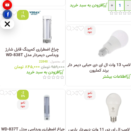
افزودن به سبد خرید
+
-
-1
2%
مخفی
نامو
جود
چراغ اضطراری کمپینگ قابل شارژ
ویداسی دیمردار مدل WD-838T
کد محصول :
22848
لامپ 13 وات ال ای دی حبابی دیمر دار
۸۴۵,۰۰۰
تومان
۹۵۹,۰۰۰
تومان
برند کملیون
افزودن به سبد خرید
اطلاعات بیشتر
-2
نامو
0%
جود
نامو
جود
چراغ اضطراری ویداسی مدل WD-837T
لامپ ال ای دی 11 وات دیمردار پارس