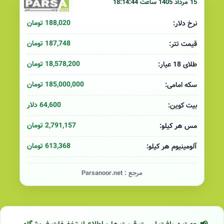
15 مرداد 1405 ساعت 18:14:44
188,020 تومان
نرخ دلار:
187,748 تومان
قیمت تتر:
18,578,200 تومان
طلای 18 عیار:
185,000,000 تومان
سکه امامی:
64,600 دلار
بیت کوین:
2,791,157 تومان
مس هر کیلو:
613,368 تومان
آلومینیوم هر کیلو:
مرجع :
Parsanoor.net