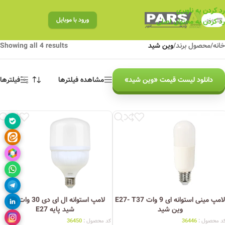
رد کردن به ناوبری
منو
ورود با موبایل
رد کردن به محتوای اصلی
خانه
/
محصول برند
/
وین شید
Showing all 4 results
دانلود لیست قیمت «وین شید»
مشاهده فیلترها
فیلترها
لامپ مینی استوانه ای 9 وات E27- T37
لامپ استوانه ال ای دی 30 وات وین
وین شید
شید پایه E27
د محصول :
36446
کد محصول :
36450