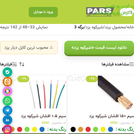
رد کردن به ناوبری
منو
ورود با موبایل
رد کردن به محتوای اصلی
خانه
/
محصول برند
/
شیرکوه یزد
/
برگه 3
نمایش 33–48 از 142 نتیجه
دانلود لیست قیمت «شیرکوه یزد»
⚠️ محبوب ترین کابل دیار یزد
مشاهده فیلترها
فیلترها
-1%
-1%
م ۱۵۰ افشان شیرکوه یزد
سیم ۰.۵ افشان شیرکوه یزد
د محصول :
5950
کد محصول :
5934
نگ بدنه
رنگ بدنه