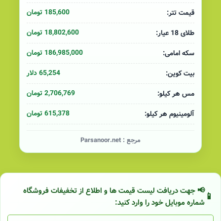
185,600 تومان
قیمت تتر:
18,802,600 تومان
طلای 18 عیار:
186,985,000 تومان
سکه امامی:
65,254 دلار
بیت کوین:
2,706,769 تومان
مس هر کیلو:
615,378 تومان
آلومینیوم هر کیلو:
مرجع :
Parsanoor.net
📢 جهت دریافت لیست قیمت ها و اطلاع از تخفیفات فروشگاه
شماره موبایل خود را وارد کنید: