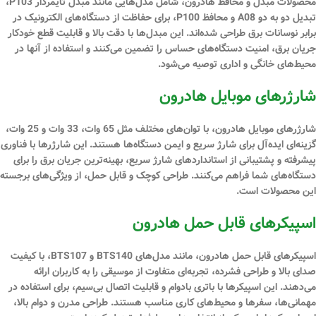
محصولات مبدل و محافظ هادرون، شامل مدل‌هایی مانند مبدل تایمردار P103،
تبدیل دو به دو A08 و محافظ P100، برای حفاظت از دستگاه‌های الکترونیک در
برابر نوسانات برق طراحی شده‌اند. این مبدل‌ها با دقت بالا و قابلیت قطع خودکار
جریان برق، امنیت دستگاه‌های حساس را تضمین می‌کنند و استفاده از آنها در
محیط‌های خانگی و اداری توصیه می‌شود.
شارژرهای موبایل هادرون
شارژرهای موبایل هادرون، با توان‌های مختلف مثل 65
وات
، 33 وات و 25 وات،
گزینه‌ای ایده‌آل برای شارژ سریع و ایمن دستگاه‌ها هستند. این شارژرها با فناوری
پیشرفته و پشتیبانی از استانداردهای شارژ سریع، بهینه‌ترین جریان برق را برای
دستگاه‌های شما فراهم می‌کنند. طراحی کوچک و قابل حمل، از ویژگی‌های برجسته
این محصولات است.
اسپیکرهای قابل حمل هادرون
اسپیکرهای قابل حمل هادرون، مانند مدل‌های BTS140 و BTS107، با کیفیت
صدای بالا و طراحی فشرده، تجربه‌ای متفاوت از موسیقی را به کاربران ارائه
می‌دهند. این اسپیکرها با
باتری
بادوام و قابلیت اتصال بی‌سیم، برای استفاده در
مهمانی‌ها، سفرها و محیط‌های کاری مناسب هستند. طراحی مدرن و دوام بالا،