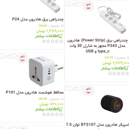
نامو
جود
چندراهی برق هادرون مدل P24
کد محصول :
18160
۱,۳۸۹,۰۰۰
تومان
اطلاعات بیشتر
چندراهی برق (Power Strip) هادرون
مدل P343 مجهز به شارژر 30 وات
type_c و USB
نامو
د محصول :
18179
جود
۲,۶۶۹,۰۰
تومان
اطلاعات بیشتر
نامو
محافظ هوشمند هادرون مدل P101
جود
کد محصول :
18130
۷۲۰,۰۰۰
تومان
اطلاعات بیشتر
اسپیکر هادرون مدل BTS107 توان 7.5