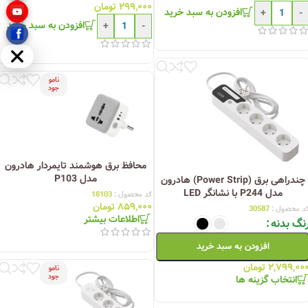
۲۹۹,۰۰۰
تومان
افزودن به سبد خرید
+
-
افزودن به سبد خرید
+
-
مخفی
نامو
جود
محافظ برق هوشمند تایمردار هادرون
مدل P103
چندراهی برق (Power Strip) هادرون
مدل P244 با نشانگر LED
کد محصول :
18103
۸۵۹,۰۰۰
تومان
د محصول :
30587
اطلاعات بیشتر
نگ بدنه
افزودن به سبد خرید
۲,۷۹۹,۰۰
تومان
نامو
جود
انتخاب گزینه ها