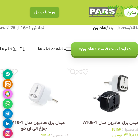
رد کردن به ناوبری
منو
ورود با موبایل
رد کردن به محتوای اصلی
خانه
/
محصول برند
/
هادرون
نمایش 1–16 از 25 نتیجه
دانلود لیست قیمت «هادرون»
مشاهده فیلترها
فیلترها
بدل برق هادرون مدل A10E-1
مبدل برق هادرون مدل A10-1 مدل
چراغ الی ای دی
د محصول :
18150
۲۴۹,۰۰
تومان
کد محصول :
18154