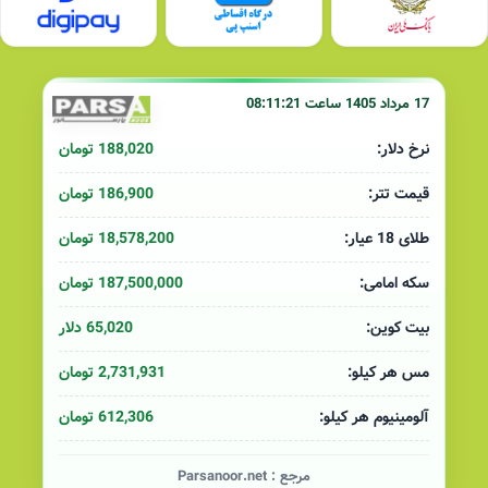
17 مرداد 1405 ساعت 08:11:21
188,020 تومان
نرخ دلار:
186,900 تومان
قیمت تتر:
18,578,200 تومان
طلای 18 عیار:
187,500,000 تومان
سکه امامی:
65,020 دلار
بیت کوین:
2,731,931 تومان
مس هر کیلو:
612,306 تومان
آلومینیوم هر کیلو:
مرجع :
Parsanoor.net