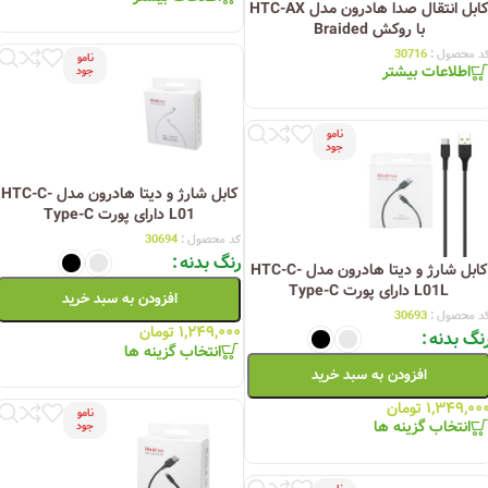
کابل انتقال صدا هادرون مدل HTC-AX
با روکش Braided
د محصول :
30716
نامو
اطلاعات بیشتر
جود
نامو
جود
کابل شارژ و دیتا هادرون مدل HTC-C-
L01 دارای پورت Type-C
کد محصول :
30694
رنگ بدنه
کابل شارژ و دیتا هادرون مدل HTC-C-
L01L دارای پورت Type-C
افزودن به سبد خرید
د محصول :
30693
۱,۲۴۹,۰۰۰
تومان
نگ بدنه
انتخاب گزینه ها
افزودن به سبد خرید
۱,۳۴۹,۰۰
تومان
نامو
انتخاب گزینه ها
جود