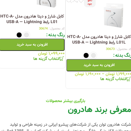
نامو
جود
کابل شارژ و دیتا هادرون مدل HTC-A-
L01 رابط USB-A — Lightning
کد محصول :
30674
رنگ بدنه
کابل شارژ و دیتا هادرون مدل HTC-A-
L01L رابط USB-A — Lightning
افزودن به سبد خرید
د محصول :
30673
۱,۰۹۹,۰۰۰
تومان
نگ بدنه
انتخاب گزینه ها
افزودن به سبد خرید
۱,۱۹۹,۰۰
تومان
–
۱,۱۹۰,۰۰۰
تومان
انتخاب گزینه ها
بارگیری بیشتر محصولات
معرفی برند هادرون
شرکت هادرون توان یکی از شرکت‌های پیشرو ایرانی در زمینه طراحی و تولید
محصولات الکترونیکی خانگی و صنعتی است. این شرکت که از سال 1395 فعالیت