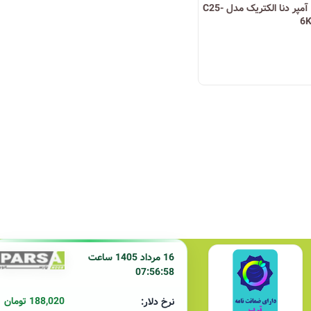
فیوز مینیاتوری یک پل 25 آمپر دنا الکتریک مدل C25-
6
16 مرداد 1405 ساعت
07:56:58
188,020 تومان
نرخ دلار: