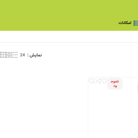
امکانات
نمایش
24
ناموج
ود