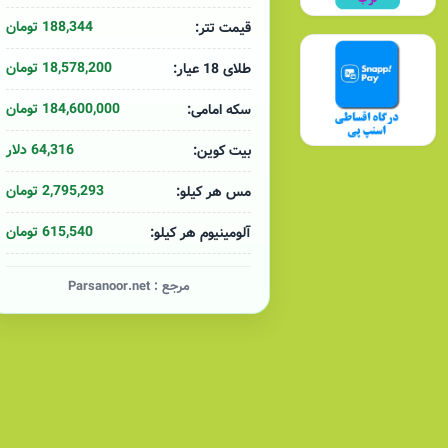
188,344 تومان
قیمت تتر:
18,578,200 تومان
طلای 18 عیار:
184,600,000 تومان
سکه امامی:
64,316 دلار
بیت کوین:
2,795,293 تومان
مس هر کیلو:
615,540 تومان
آلومینیوم هر کیلو:
مرجع :
Parsanoor.net