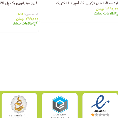
د محافظ جان ترکیبی 32 آمپر دنا الکتریک
K
چراغ خیابانی
۱,۹۹۰,۰
تومان
اطلاعات بیشتر
کد محصول :
6653
چراغ محوطه
۲۹۹,۰۰۰
تومان
اطلاعات بیشتر
چراغ سقفی (هالوژن)
چراغ تونلی-آسانسوری
چراغ جت لایت
چراغ چشمی (پارکتی)