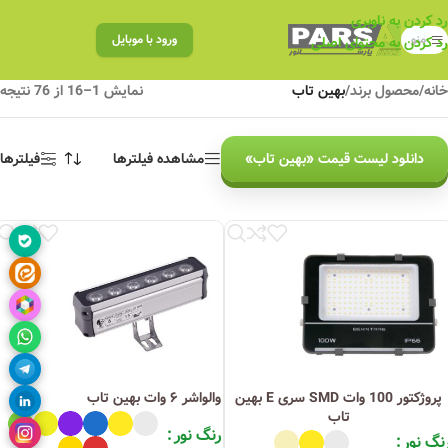
رد کردن به ناوبری
منو
ورود با موبایل
رد کردن به محتوای اصلی
خانه
/
محصول برند
/
بهین تاب
نمایش 1–16 از 76 نتیجه
دانلود لیست قیمت «بهین تاب»
مشاهده فیلترها
فیلترها
پروژکتور 100 وات SMD سری E بهین
والواشر ۶ وات بهین تاب
تاب
رنگ نور
نگ نور