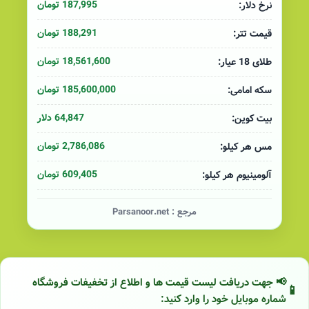
187,995 تومان
نرخ دلار:
188,291 تومان
قیمت تتر:
18,561,600 تومان
طلای 18 عیار:
185,600,000 تومان
سکه امامی:
64,847 دلار
بیت کوین:
2,786,086 تومان
مس هر کیلو:
609,405 تومان
آلومینیوم هر کیلو:
مرجع :
Parsanoor.net
📢 جهت دریافت لیست قیمت ها و اطلاع از تخفیفات فروشگاه
شماره موبایل خود را وارد کنید: