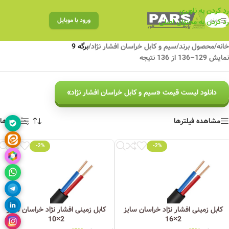
رد کردن به ناوبری
منو
ورود با موبایل
رد کردن به محتوای اصلی
خانه
/
محصول برند
/
سیم و کابل خراسان افشار نژاد
/
برگه 9
نمایش 129–136 از 136 نتیجه
دانلود لیست قیمت «سیم و کابل خراسان افشار نژاد»
مشاهده فیلترها
فیلترها
-2%
-2%
کابل زمینی افشار نژاد خراسان سایز
کابل زمینی افشار نژاد خراسان سایز
2×10
2×16