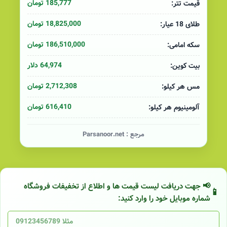
185,777 تومان
قیمت تتر:
18,825,000 تومان
طلای 18 عیار:
186,510,000 تومان
سکه امامی:
64,974 دلار
بیت کوین:
2,712,308 تومان
مس هر کیلو:
616,410 تومان
آلومینیوم هر کیلو:
مرجع :
Parsanoor.net
📢 جهت دریافت لیست قیمت ها و اطلاع از تخفیفات فروشگاه
شماره موبایل خود را وارد کنید: