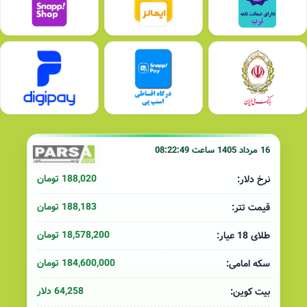
16 مرداد 1405 ساعت 08:22:49
188,020 تومان
نرخ دلار:
188,183 تومان
قیمت تتر:
18,578,200 تومان
طلای 18 عیار:
184,600,000 تومان
سکه امامی:
64,258 دلار
بیت کوین: