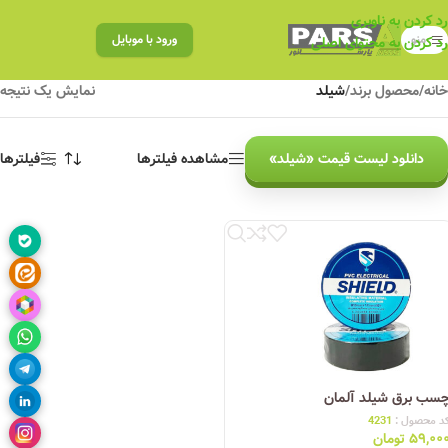
رد کردن به ناوبری
منو
ورود با موبایل
رد کردن به محتوای اصلی
خانه
/
محصول برند
/
شیلد
نمایش یک نتیجه
دانلود لیست قیمت «شیلد»
مشاهده فیلترها
فیلترها
سب برق شیلد آلمان
د محصول :
4231
۵۹,۰۰
تومان