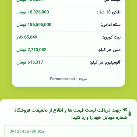
18,826,800 تومان
طلای 18 عیار:
186,505,000 تومان
سکه امامی:
65,049 دلار
بیت کوین:
2,713,052 تومان
مس هر کیلو:
616,317 تومان
آلومینیوم هر کیلو:
مرجع :
Parsanoor.net
📢 جهت دریافت لیست قیمت ها و اطلاع از تخفیفات فروشگاه
شماره موبایل خود را وارد کنید: