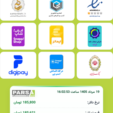
19 مرداد 1405 ساعت 16:02:53
185,800 تومان
نرخ دلار:
185,621 تومان
قیمت تتر: