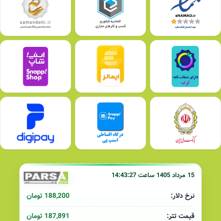
15 مرداد 1405 ساعت 14:43:27
188,200 تومان
نرخ دلار:
187,891 تومان
قیمت تتر: