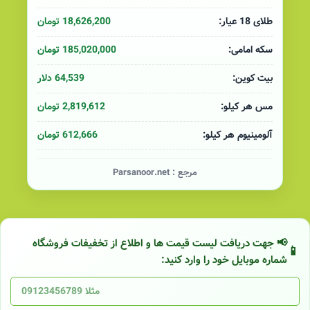
18,626,200 تومان
طلای 18 عیار:
185,020,000 تومان
سکه امامی:
64,539 دلار
بیت کوین:
2,819,612 تومان
مس هر کیلو:
612,666 تومان
آلومینیوم هر کیلو:
مرجع :
Parsanoor.net
📢 جهت دریافت لیست قیمت ها و اطلاع از تخفیفات فروشگاه
شماره موبایل خود را وارد کنید: