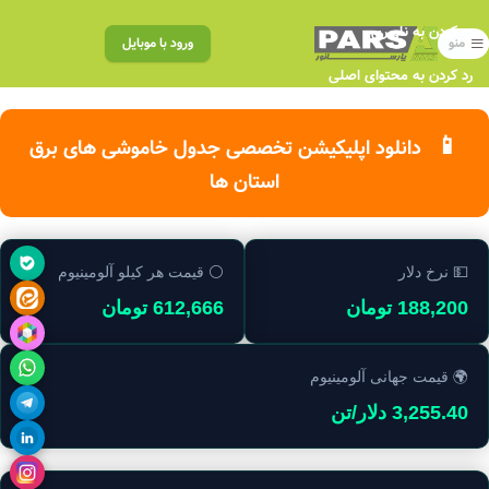
رد کردن به ناوبری
منو
ورود با موبایل
رد کردن به محتوای اصلی
📱
دانلود اپلیکیشن تخصصی جدول خاموشی های برق
استان ها
💵 نرخ دلار
⚪ قیمت هر کیلو آلومینیوم
188,200 تومان
612,666 تومان
🌍 قیمت جهانی آلومینیوم
3,255.40 دلار/تن