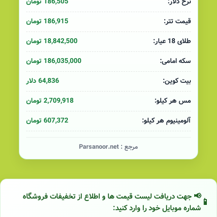
186,505 تومان
نرخ دلار:
186,915 تومان
قیمت تتر:
18,842,500 تومان
طلای 18 عیار:
186,035,000 تومان
سکه امامی:
64,836 دلار
بیت کوین:
2,709,918 تومان
مس هر کیلو:
607,372 تومان
آلومینیوم هر کیلو:
مرجع :
Parsanoor.net
📢 جهت دریافت لیست قیمت ها و اطلاع از تخفیفات فروشگاه
شماره موبایل خود را وارد کنید: