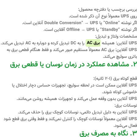
بررسی برچسب یا دفترچه محصول:
روی UPS معمولاً نوع آن ذکر شده است.
اگر نوشته
“Online” یا Double Conversion”
→ UPS آنلاین است.
اگر نوشته
“Standby” یا Offline
→ UPS آفلاین است.
مشخصات ولتاژ و تبدیل:
UPS آنلاین: همیشه
برق AC
را به DC تبدیل کرده و دوباره به AC تبدیل می‌کند.
UPS آفلاین: برق AC معمولاً مستقیم عبور می‌کند و فقط هنگام قطعی برق به
باتری سوئیچ می‌کند.
۲. مشاهده عملکرد در زمان نوسان یا قطعی برق
قطع کوتاه برق (۱-۲ ثانیه):
UPS آفلاین ممکن است در لحظه سوئیچ، تجهیزات حساس دچار اختلال یا
خاموشی کوتاه شوند.
UPS آنلاین بدون وقفه عمل می‌کند و تجهیزات همیشه روشن می‌مانند.
نوسانات برق:
UPS آنلاین به دلیل تبدیل دائمی، نوسانات کوچک برق را حذف می‌کند.
UPS آفلاین معمولاً نوسانات کوچک را کنترل نمی‌کند و فقط وقتی برق قطع شود
فعال می‌شود.
۳. نگاه به مصرف برق