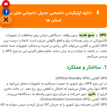
📱
دانلود اپلیکیشن تخصصی جدول خاموشی های برق
استان ها
مخفی
UPS
یا
منبع تغذیه
بدون وقفه
، دستگاهی حیاتی برای محافظت از تجهیزات
الکترونیکی در برابر نوسانات برق و قطع ناگهانی جریان است. انتخاب درست بین
UPS آنلاین و آفلاین می‌تواند تأثیر زیادی بر امنیت و عملکرد تجهیزات شما داشته
باشد. در ادامه، با جزئیات و به زبان ساده، تفاوت‌های کلیدی این دو نوع UPS را
بررسی می‌کنیم.
1. ساختار و عملکرد
UPS آفلاین (Offline/Standby UPS):
در این نوع UPS، برق شهری به صورت مستقیم به تجهیزات متصل می‌شود و
UPS تنها زمانی فعال می‌شود که اختلال یا قطعی برق رخ دهد. در حالت عادی،
انرژی از
باتری
عبور نمی‌کند و جریان برق بدون واسطه به دستگاه‌ها می‌رسد.
UPS آنلاین (Online/Double Conversion UPS):
UPS آنلاین همیشه برق شهری را به جریان DC تبدیل کرده و سپس دوباره به AC