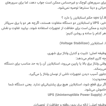
برای سرورهای کوچک و غیرحساس ممکن است جواب دهد، اما برای سرورهای
حیاتی و دیتا سنترها توصیه نمی‌شود.
8.آیا ups حکم استابلایزر را دارد ؟
خیر،
UPS و استابلایزر دو دستگاه متفاوت هستند
، اگرچه هر دو با برق سروکار
دارند و ممکن است برای حفاظت از تجهیزات استفاده شوند. بیایید تفاوت و نقش
هر کدام را ساده و روشن کنیم:
۱. استابلایزر (Voltage Stabilizer)
وظیفه اصلی:
تثبیت و کنترل
ولتاژ برق شهری
.
چه کاری انجام می‌دهد:
وقتی ولتاژ برق بالا یا پایین می‌رود، استابلایزر آن را به حد مناسب برای دستگاه
می‌رساند.
جلوی آسیب دیدن تجهیزات ناشی از نوسان ولتاژ را می‌گیرد.
محدودیت:
اگر برق قطع شود، استابلایزر هیچ برق پشتیبانی‌ای ندارد. یعنی دستگاه شما
خاموش می‌شود.
۲. UPS (Uninterruptible Power Supply)
وظیفه اصلی:
ارائه
برق بدون وقفه
و حفاظت از تجهیزات.