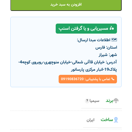
افزودن به سبد خرید
🛵 مسیریابی و یا گرفتن اسنپ
🗺️ اطلاعات مبدا ارسال:
استان:
فارس
شهر:
شیراز
آدرس:
خیابان قاآنی شمالی-خیابان منوچهری-روبروی کوچه4-
پلاک19-انبار مرکزی پارسانور
📞 تماس با پشتیبانی: 09190836720
برند
سیمیا
ساخت
ایران