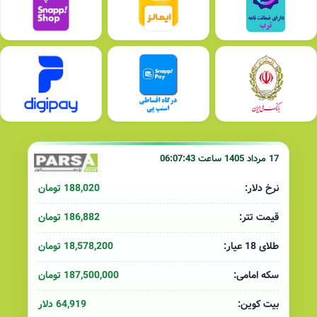
17 مرداد 1405 ساعت 06:07:43
188,020 تومان
نرخ دلار:
186,882 تومان
قیمت تتر:
18,578,200 تومان
طلای 18 عیار:
187,500,000 تومان
سکه امامی:
64,919 دلار
بیت کوین: