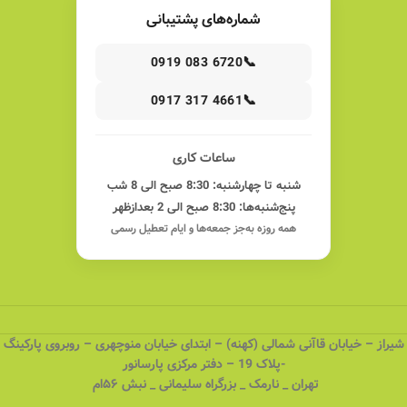
شماره‌های پشتیبانی
📞
0919 083 6720
📞
0917 317 4661
ساعات کاری
شنبه تا چهارشنبه: 8:30 صبح الی 8 شب
پنج‌شنبه‌ها: 8:30 صبح الی 2 بعدازظهر
همه روزه به‌جز جمعه‌ها و ایام تعطیل رسمی
شیراز – خیابان قاآنی شمالی (کهنه) – ابتدای خیابان منوچهری – روبروی پارکینگ
-پلاک 19 – دفتر مرکزی پارسانور
تهران _ نارمک _ بزرگراه سلیمانی _ نبش ۵۶ام