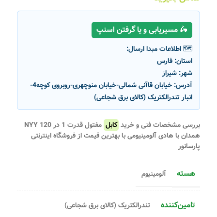
🛵 مسیریابی و یا گرفتن اسنپ
🗺️ اطلاعات مبدا ارسال:
استان:
فارس
شهر:
شیراز
آدرس:
خیابان قاآنی شمالی-خیابان منوچهری-روبروی کوچه4-
انبار تندرالکتریک (کالای برق شجاعی)
بررسی مشخصات فنی و خرید
کابل
مفتول قدرت 1 در 120 NYY
همدان با هادی آلومینیومی با بهترین قیمت از فروشگاه اینترنتی
پارسانور
هسته
آلومینیوم
تامین‌کننده
تندرالکتریک (کالای برق شجاعی)