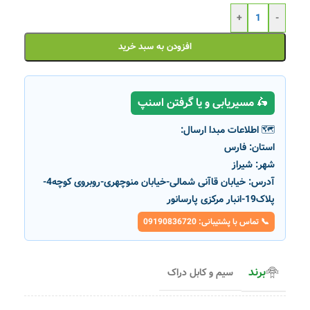
+
-
افزودن به سبد خرید
🛵 مسیریابی و یا گرفتن اسنپ
🗺️ اطلاعات مبدا ارسال:
استان:
فارس
شهر:
شیراز
آدرس:
خیابان قاآنی شمالی-خیابان منوچهری-روبروی کوچه4-
پلاک19-انبار مرکزی پارسانور
📞 تماس با پشتیبانی: 09190836720
برند
سیم و کابل دراک