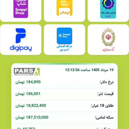
19 مرداد 1405 ساعت 12:12:56
184,890 تومان
نرخ دلار:
186,001 تومان
قیمت تتر:
18,822,400 تومان
طلای 18 عیار:
187,510,000 تومان
سکه امامی: