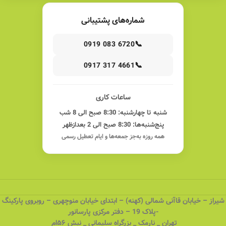
شماره‌های پشتیبانی
📞
0919 083 6720
📞
0917 317 4661
ساعات کاری
شنبه تا چهارشنبه: 8:30 صبح الی 8 شب
پنج‌شنبه‌ها: 8:30 صبح الی 2 بعدازظهر
همه روزه به‌جز جمعه‌ها و ایام تعطیل رسمی
شیراز – خیابان قاآنی شمالی (کهنه) – ابتدای خیابان منوچهری – روبروی پارکینگ
-پلاک 19 – دفتر مرکزی پارسانور
تهران _ نارمک _ بزرگراه سلیمانی _ نبش ۵۶ام