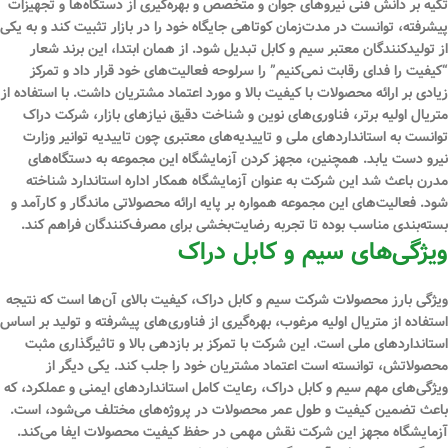
تکیه بر دانش فنی نیروهای جوان و متخصص و بهره‌گیری از دستگاه‌ها و تجهیزات
پیشرفته، توانست در مدت‌زمان کوتاهی جایگاه خود را در بازار تثبیت کند و به یکی
از تولیدکنندگان معتبر سیم و کابل تبدیل شود. از همان ابتدا، این برند شعار
“کیفیت را فدای رقابت نمی‌کنیم” را سرلوحه فعالیت‌های خود قرار داد و تمرکز
زیادی بر ارائه محصولات با کیفیت بالا و مورد اعتماد مشتریان داشت. با استفاده از
متریال اولیه برتر، فناوری‌های نوین و شناخت دقیق نیازهای بازار، شرکت دراک
توانست به استانداردهای ملی و تاییدیه‌های معتبری چون تاییدیه توانیر وزارت
نیرو دست یابد. همچنین، مجهز کردن آزمایشگاه این مجموعه به دستگاه‌های
مدرن باعث شد این شرکت به عنوان آزمایشگاه همکار اداره استاندارد شناخته
شود. فعالیت‌های این مجموعه همواره بر پایه ارائه محصولاتی ماندگار و کارآمد و
بسته‌بندی مناسب بوده تا تجربه رضایت‌بخشی برای مصرف‌کنندگان فراهم کند.
ویژگی‌های سیم و کابل دراک
ویژگی بارز محصولات شرکت سیم و کابل دراک، کیفیت بالای آن‌ها است که نتیجه
استفاده از متریال اولیه مرغوب، بهره‌گیری از فناوری‌های پیشرفته و تولید بر اساس
استانداردهای ملی است. این شرکت با تمرکز بر بازدهی بالا و تاثیرگذاری مثبت
محصولاتش، توانسته است اعتماد مشتریان خود را جلب کند. یکی دیگر از
ویژگی‌های مهم سیم و کابل دراک، رعایت کامل استانداردهای ایمنی و عملکرد، که
باعث تضمین کیفیت و طول عمر محصولات در پروژه‌های مختلف می‌شود، است.
آزمایشگاه مجهز این شرکت نقش مهمی در حفظ کیفیت محصولات ایفا می‌کند.