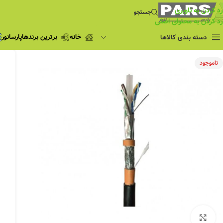
رد کردن به ناوبری
جستجو
رد کردن به محتوای اصلی
خانه
برترین برندها
پارسانور
دسته بندی کالاها
فروش ویژه
ناموجود
چراغ مطالعه
فروش ویژه
چراغ اضطراری و
شارژی
لامپ
ریسه شلنگی و لاین نوری
پروژکتور و نورافکن
چراغ
چراغ خطی
چراغ توکار
چراغ آویز
بزرگنمایی تصویر
چراغ استادیومی