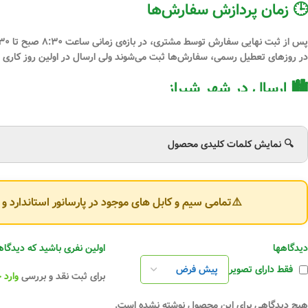
🕒 زمان پردازش سفارش‌ها
پس از
ثبت نهایی سفارش توسط مشتری
، در بازه‌ی زمانی
ساعت ۸:۳۰ صبح تا ۸:۳۰ شب
در
روزهای تعطیل رسمی
، سفارش‌ها ثبت می‌شوند ولی ارسال در اولین روز کاری 
🏙 ارسال در شهر شیراز
برای مشتریان عزیز
شهر شیراز
، امکان:
🔍 نمایش کلمات کلیدی محصول
تحویل
حضوری از دفتر مرکزی پارسانور
یا ارسال از طریق
پیک درون‌شهری
و
اسنپ باکس
فراهم است.
⚠️تمامی سیم و کابل های موجود در پارسانور استاندارد 
سفارش‌های داخل شهر شیراز معمولاً
زیر ۵ ساعت
(در ساعات کاری) به دست مشتر
🚛 ارسال به سایر شهرهای ایران
دیدگاهها
اولین نفری باشید که دیدگاهی را ارسال می کنید برای “ک
فقط دارای تصویر
ارسال سفارش‌ها به سراسر کشور از طریق شهرهای
شیراز، تهران، یزد، مشهد و تبر
برای ثبت نقد و بررسی
وارد 
هزینه ارسال
به صورت پس‌کرایه
توسط مشتری پرداخت خواهد شد.
هیچ دیدگاهی برای این محصول نوشته نشده است.