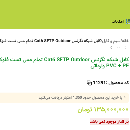
امکانات
خانه
/
سیم و کابل
/
کابل شبکه نگزنس Cat6 SFTP Outdoor تمام مس تست فلوک پرمننت با دو روکش PVC + PE وارداتی
کابل شبکه نگزنس Cat6 SFTP Outdoor 
PVC + PE وارداتی
کد محصول :
11291
⭐ با خرید این محصول حدود
1,350
امتیاز دریافت می‌کنید.
۱۳۵,۰۰۰,۰۰۰
تومان
در انبار موجود نمی باشد