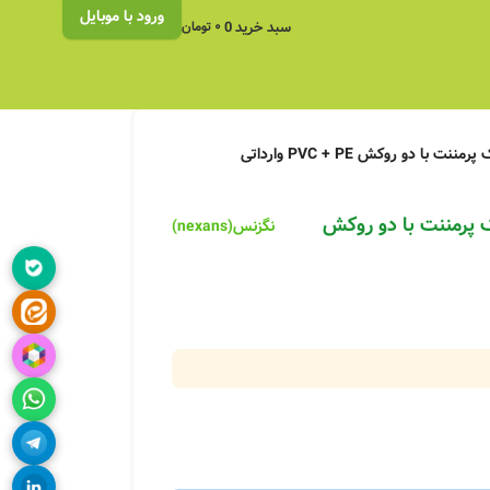
ورود با موبایل
سبد خرید
0
۰
تومان
تمام مس تست فلوک پرمننت با دو روکش
نگزنس(nexans)