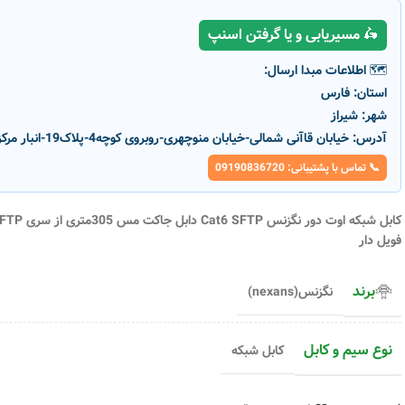
🛵 مسیریابی و یا گرفتن اسنپ
🗺️ اطلاعات مبدا ارسال:
استان:
فارس
شهر:
شیراز
آدرس:
خیابان قاآنی شمالی-خیابان منوچهری-روبروی کوچه4-پلاک19-انبار مرکزی پارسانور
📞 تماس با پشتیبانی: 09190836720
-1%
-1%
کابل شبکه اوت دور نگزنس Cat6 SFTP دابل جاکت مس 305متری از سری SFTP است که به معنی دارا بودن از محافظ
فویل دار
برند
نگزنس(nexans)
سیم ۱۵۰ افشان شیرکوه یزد
سیم ۱.۵ مفتولی شیرکوه یزد
کد محصول :
5950
کد محصول :
5958
نوع سیم و کابل
کابل شبکه
رنگ بدنه
رنگ بدنه
افزودن به سبد خرید
افزودن به سبد خری