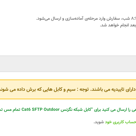
، سفارش وارد مرحله‌ی آماده‌سازی و ارسال می‌شود.
بعد انجام خواهد شد.
و دارای تاییدیه می باشند. توجه : سیم و کابل هایی که برش داده می ش
یان عزیز می‌رسند.
ابل شبکه نگزنس Cat6 SFTP Outdoor تمام مس تست فلوک پرمننت با دو روکش PVC + PE وارداتی”
یز
انجام می‌شود.
حساب کاربری خود
شوید.