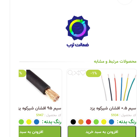
چراغ خیابانی
چراغ محوطه
چراغ سقفی (هالوژن)
چراغ تونلی-آسانسوری
چراغ جت لایت
محصولات مرتبط و مشابه
چراغ چشمی (پارکتی)
-1%
-1%
سیم ۰.۵ افشان شیرکوه یزد
سیم ۹۵ افشان شیرکوه یزد
کد محصول :
5934
کد محصول :
5947
رنگ بدنه
رنگ بدنه
افزودن به سبد خرید
افزودن به سبد خرید