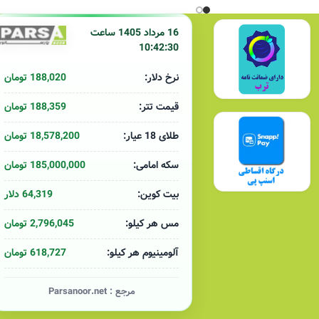
16 مرداد 1405 ساعت
10:42:30
188,020 تومان
نرخ دلار:
188,359 تومان
قیمت تتر:
18,578,200 تومان
طلای 18 عیار:
185,000,000 تومان
سکه امامی:
64,319 دلار
بیت کوین:
2,796,045 تومان
مس هر کیلو:
618,727 تومان
آلومینیوم هر کیلو:
مرجع :
Parsanoor.net